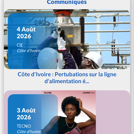
Communiqués
4 Août
2026
CIE
Côte d'Ivoire
Côte d'Ivoire : Pertubations sur la ligne
d'alimentation é...
3 Août
2026
TECNO
Côte d'Ivoire