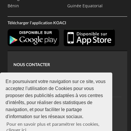
Bénin
Guinée Equatorial
Télécharger l'application KOACI
NOUS CONTACTER
contact@koaci.com
koaci@yahoo.fr
En poursuivant votre navigation sur ce site, vous
+225 07 08 85 52 93
acceptez l'utilisation de Cookies pour vous
proposer des publicités adaptées à vos centres
d'intérêts, pour réaliser des statistiques de
NEWSLETTER
navigation, et pour faciliter le partage
Restez connecté via notre newsletter
d'information sur les réseaux sociaux.
S'abonner
Pour en savoir plus et paramétrer les cookies,
Se désabonner
cliquer ici