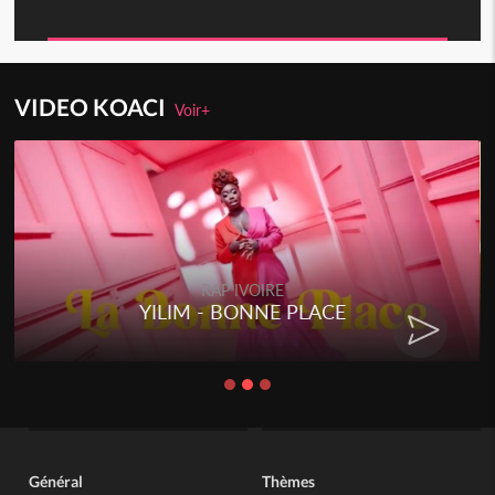
VIDEO KOACI
Voir+
RAP IVOIRE
YILIM - BONNE PLACE
Général
Thèmes