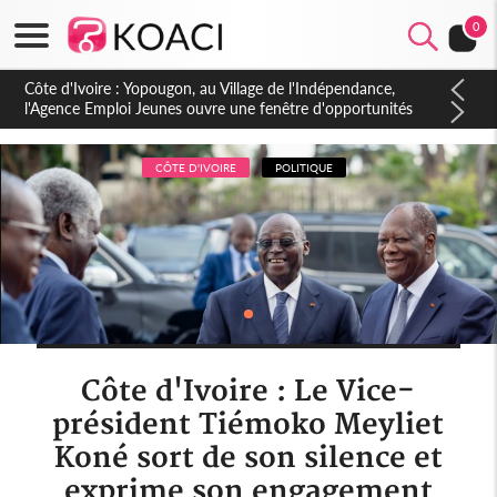
0
Côte d'Ivoire : CHU de Treichville, après la fronde, les agents
contractuels obtiennent un accord avec la direction sur les
arriérés du SMIG 2023
CÔTE D'IVOIRE
POLITIQUE
Côte d'Ivoire : Le Vice-
président Tiémoko Meyliet
Koné sort de son silence et
exprime son engagement