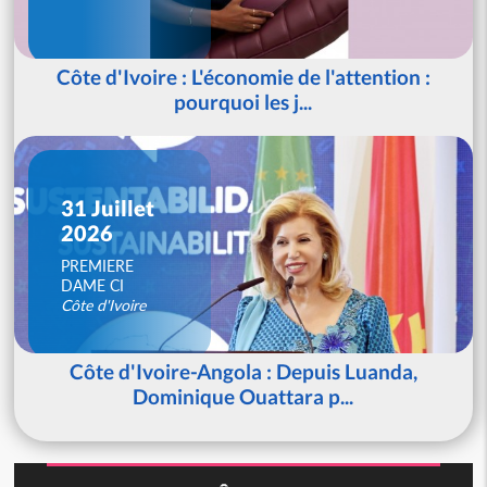
Côte d'Ivoire : L'économie de l'attention :
pourquoi les j...
31 Juillet
2026
PREMIERE
DAME CI
Côte d'Ivoire
Côte d'Ivoire-Angola : Depuis Luanda,
Dominique Ouattara p...