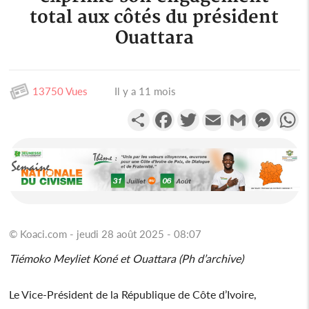
total aux côtés du président
Ouattara
13750 Vues
Il y a 11 mois
Partager
Facebook
Twitter
Email
Gmail
Messen
W
© Koaci.com - jeudi 28 août 2025 - 08:07
Tiémoko Meyliet Koné et Ouattara (Ph d’archive)
Le Vice-Président de la République de Côte d’Ivoire,