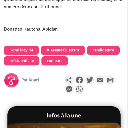
numéro deux constitutionnel.
Donatien Kautcha, Abidjan
Koné Meyliet
Alassane Ouattara
candidature
présidentielle
rumeurs
Partager
Facebook
Twitter
Email
Gmail
Par
Koaci
Messenger
WhatsApp
Infos à la une