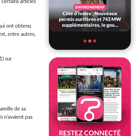
certains articles
SANTÉ
ENVIRONEMENT
Ivoire : Réforme
Côte d'Ivoire : Nouveaux
, le gouvernement
permis aurifères et 743 MW
 ses structures...
supplémentaires, le gou...
qui ont obtenu
st, entre autres,
1) sur
amille de sa
ls n'avaient pas
RESTEZ CONNECTÉ