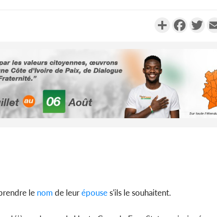
Partager
Faceboo
Twi
Côte d'Ivo
2026, 
battant de
Côte d'Ivo
socié
gouverneme
rendre le
nom
de leur
épouse
s'ils le souhaitent.