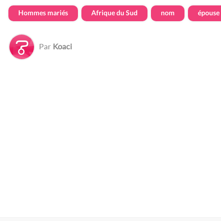
Hommes mariés
Afrique du Sud
nom
épouse
Par
Koaci