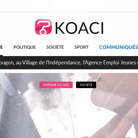
COMMUNIQUÉS
UE
POLITIQUE
SOCIÉTÉ
SPORT
 de Treichville, après la fronde, les agents contractuels obti
arriérés du SMIG 2023
AFRIQUE DU SUD
SOCIÉTÉ