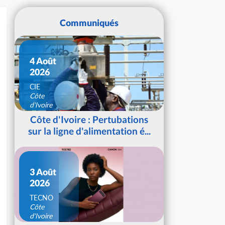
Communiqués
4 Août
2026
CIE
Côte
d'Ivoire
Côte d'Ivoire : Pertubations
sur la ligne d'alimentation é...
3 Août
2026
TECNO
Côte
d'Ivoire