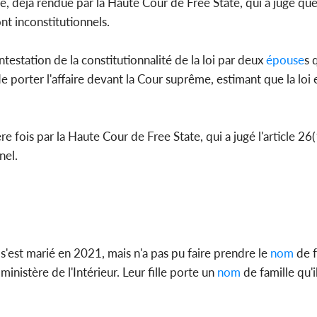
, déjà rendue par la Haute Cour de Free State, qui a jugé que 
nt inconstitutionnels.
Côte d'
sanitaire
modernise
testation de la constitutionnalité de la loi par deux
épouse
s 
 porter l'affaire devant la Cour suprême, estimant que la loi e
 fois par la Haute Cour de Free State, qui a jugé l'article 26(
nel.
est marié en 2021, mais n'a pas pu faire prendre le
nom
de f
nistère de l'Intérieur. Leur fille porte un
nom
de famille qu'i