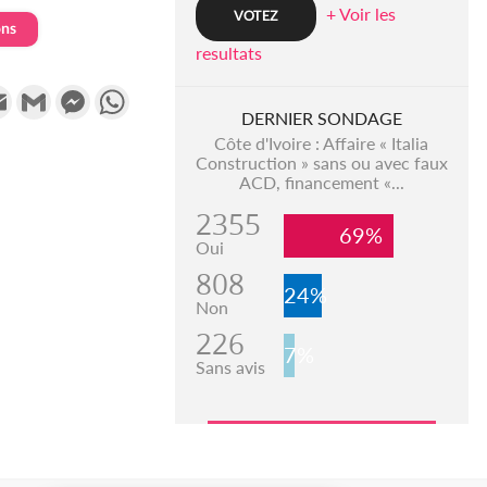
+ Voir les
ons
resultats
k
tter
Email
Gmail
Messenger
WhatsApp
DERNIER SONDAGE
Côte d'Ivoire : Affaire « Italia
Construction » sans ou avec faux
ACD, financement «...
2355
69%
Oui
808
24%
Non
226
7%
Sans avis