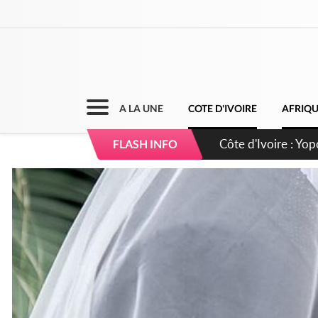
A LA UNE
COTE D'IVOIRE
AFRIQ
Côte d'Ivoire : CHU
FLASH INFO
direction sur les 