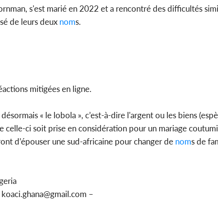
an, s'est marié en 2022 et a rencontré des difficultés simila
sé de leurs deux
nom
s.
éactions mitigées en ligne.
sormais « le lobola », c’est-à-dire l'argent ou les biens (espè
e celle-ci soit prise en considération pour un mariage coutumi
firont d’épouser une sud-africaine pour changer de
nom
s de fam
geria
u koaci.ghana@gmail.com –