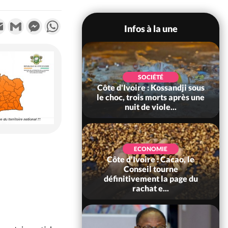
k
tter
Email
Gmail
Messenger
WhatsApp
Infos à la une
POLITIQUE
SOCIÉTÉ
ire : Indépendance
Côte d'Ivoire : Kossandji sous
Yopougon coeur
le choc, trois morts après une
 la célébration...
nuit de viole...
ECONOMIE
Côte d'Ivoire : Cacao, le
SOCIÉTÉ
ire : Réforme de la
Conseil tourne
té civile, le
définitivement la page du
nt valide six dé...
rachat e...