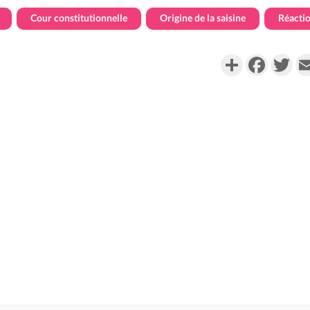
Cour constitutionnelle
Origine de la saisine
Réacti
Partager
Faceboo
Twi