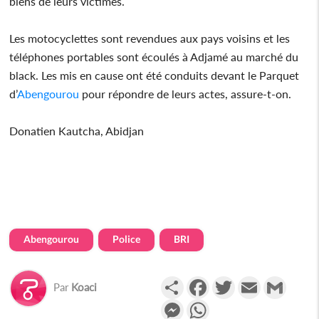
biens de leurs victimes.
Les motocyclettes sont revendues aux pays voisins et les
téléphones portables sont écoulés à Adjamé au marché du
black. Les mis en cause ont été conduits devant le Parquet
d’
Abengourou
pour répondre de leurs actes, assure-t-on.
Donatien Kautcha, Abidjan
Abengourou
Police
BRI
Partager
Facebook
Twitter
Email
Gmail
Par
Koaci
Messenger
WhatsApp