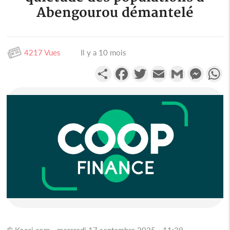
Abengourou démantelé
4217 Vues
Il y a 10 mois
Partager
Facebook
Twitter
Email
Gmail
Messen
W
© Koaci.com - mercredi 17 septembre 2025 - 11:39