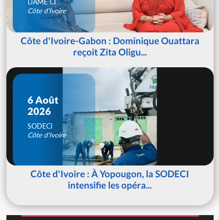
DAME CI
Côte d'Ivoire
Côte d'Ivoire-Gabon : Dominique Ouattara
reçoit Zita Oligu...
6 Août
2026
SODECI
Côte d'Ivoire
Côte d'Ivoire : À Yopougon, la SODECI
intensifie les opéra...