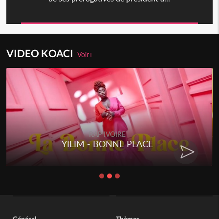
VIDEO KOACI
Voir+
RAP IVOIRE
YILIM - BONNE PLACE
Général
Thèmes