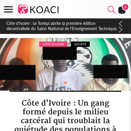
0
Côte d'Ivoire : PPA-CI, Gbagbo délègue une partie de ses
prérogatives de président à 05 cadres, vers sa retraite
politique ?
CÔTE D'IVOIRE
SOCIÉTÉ
Côte d'Ivoire : Un gang
formé depuis le milieu
carcéral qui troublait la
quiétude des populations à