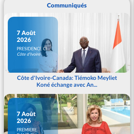
Communiqués
7 Août
2026
PRESIDENCE CI
Côte d'Ivoire
Côte d'Ivoire-Canada: Tiémoko Meyliet
Koné échange avec An...
7 Août
2026
PREMIERE