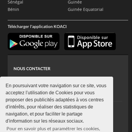
Sénégal
Guinée
Bénin
Guinée Equatorial
Télécharger l'application KOACI
NOUS CONTACTER
contact@koaci.com
koaci@yahoo.fr
En poursuivant votre navigation sur ce site, vous
+225 07 08 85 52 93
acceptez l'utilisation de Cookies pour vous
proposer des publicités adaptées à vos centres
d'intérêts, pour réaliser des statistiques de
NEWSLETTER
navigation, et pour faciliter le partage
Restez connecté via notre newsletter
d'information sur les réseaux sociaux.
S'abonner
Pour en savoir plus et paramétrer les cookies,