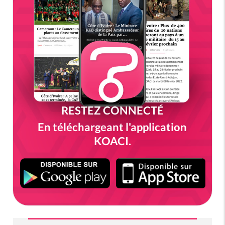
RESTEZ CONNECTÉ
En téléchargeant l'application
KOACI.