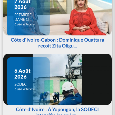
7 Août
2026
PREMIERE
DAME CI
Côte d'Ivoire
Côte d'Ivoire-Gabon : Dominique Ouattara
reçoit Zita Oligu...
6 Août
2026
SODECI
Côte d'Ivoire
Côte d'Ivoire : À Yopougon, la SODECI