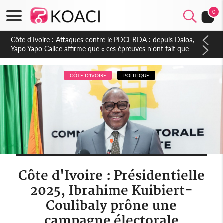
0
Côte d'Ivoire : Le Colonel-Major Fofié Kouakou est décédé,
l'armée perd une figure de la 2e Région militaire
CÔTE D'IVOIRE
POLITIQUE
Côte d'Ivoire : Présidentielle
2025, Ibrahime Kuibiert-
Coulibaly prône une
campagne électorale