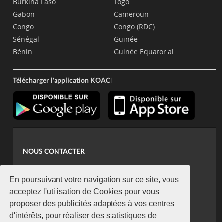
Burkina Faso
Togo
Gabon
Cameroun
Congo
Congo (RDC)
Sénégal
Guinée
Bénin
Guinée Equatorial
Télécharger l'application KOACI
NOUS CONTACTER
contact@koaci.com
koaci@yahoo.fr
En poursuivant votre navigation sur ce site, vous
+225 07 08 85 52 93
acceptez l'utilisation de Cookies pour vous
proposer des publicités adaptées à vos centres
d'intérêts, pour réaliser des statistiques de