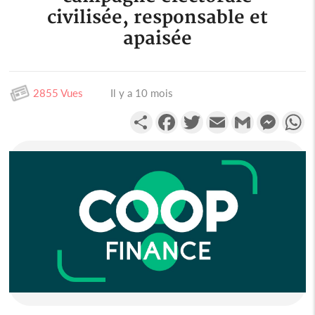
civilisée, responsable et
apaisée
2855 Vues
Il y a 10 mois
Partager
Facebook
Twitter
Email
Gmail
Messen
W