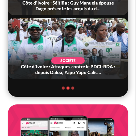
Côte d'Ivoire : Séitifla : Guy Manuela épouse
Dago présente les acquis du d...
SOCIÉTÉ
Côte d'Ivoire : Attaques contre le PDCI-RDA :
depuis Daloa, Yapo Yapo Calic...