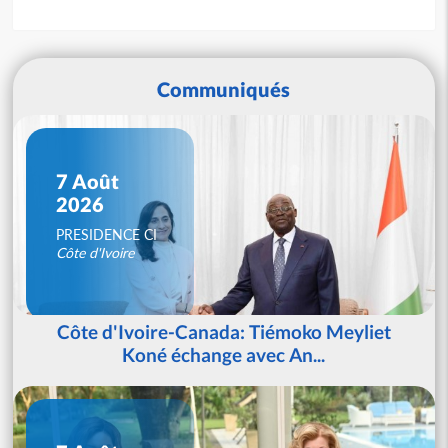
Communiqués
7 Août
2026
PRESIDENCE CI
Côte d'Ivoire
Côte d'Ivoire-Canada: Tiémoko Meyliet
Koné échange avec An...