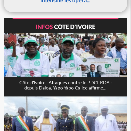
intensifie les opéra...
INFOS
CÔTE D'IVOIRE
Côte d'Ivoire : Attaques contre le PDCI-RDA :
depuis Daloa, Yapo Yapo Calice affirme...