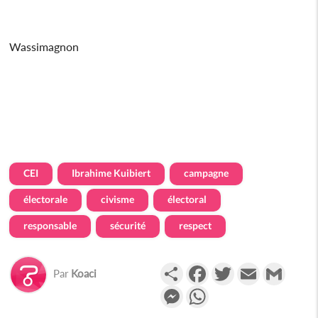
Wassimagnon
CEI
Ibrahime Kuibiert
campagne
électorale
civisme
électoral
responsable
sécurité
respect
Partager
Facebook
Twitter
Email
Gmail
Par
Koaci
Messenger
WhatsApp