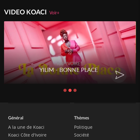
VIDEO KOACI
Voir+
RAP IVOIRE
RENARD BARAKISSA - DOS DE
CHAT
Général
Thèmes
A la une de Koaci
Politique
Koaci Côte d'Ivoire
Société