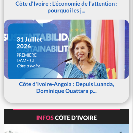
Côte d'Ivoire : L'économie de l'attention :
pourquoi les j...
31 Juillet
2026
PREMIERE
DAME CI
Côte d'Ivoire
Côte d'Ivoire-Angola : Depuis Luanda,
Dominique Ouattara p...
INFOS
CÔTE D'IVOIRE