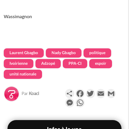
Wassimagnon
Laurent Gbagbo
Nady Gbagbo
politique
Ivoirienne
Adzopé
PPA-CI
espoir
unité nationale
Partager
Facebook
Twitter
Email
Gmail
Par
Koaci
Messenger
WhatsApp
Infos à la une