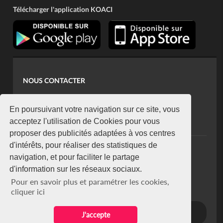
Télécharger l'application KOACI
NOUS CONTACTER
contact@koaci.com
koaci@yahoo.fr
En poursuivant votre navigation sur ce site, vous
+225 07 08 85 52 93
acceptez l'utilisation de Cookies pour vous
proposer des publicités adaptées à vos centres
d'intérêts, pour réaliser des statistiques de
NEWSLETTER
navigation, et pour faciliter le partage
Restez connecté via notre newsletter
d'information sur les réseaux sociaux.
S'abonner
Pour en savoir plus et paramétrer les cookies,
Se désabonner
cliquer ici
J'accepte