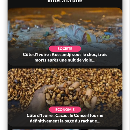
POLITIQUE
rois
Côte d'Ivoire : Jeunesse, après des résultats
au-delà des attentes, le gouv...
EVENEMENTIEL
ne
Côte d'Ivoire: Cacao, une découverte 100 %
ivoirienne redonne espoir face a...