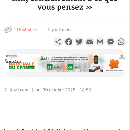
vous pensez »
11846 Vues
Il y a 9 mois
Partager
Facebook
Twitter
Email
Gmail
Messen
W
© Koaci.com - jeudi 30 octobre 2025 - 18:50