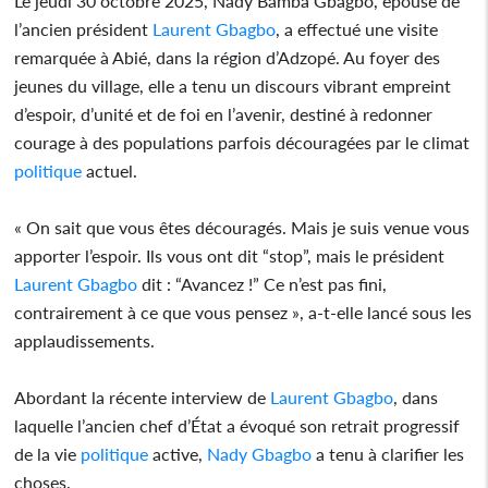
Le jeudi 30 octobre 2025, Nady Bamba Gbagbo, épouse de
l’ancien président
Laurent Gbagbo
, a effectué une visite
remarquée à Abié, dans la région d’Adzopé. Au foyer des
jeunes du village, elle a tenu un discours vibrant empreint
d’espoir, d’unité et de foi en l’avenir, destiné à redonner
courage à des populations parfois découragées par le climat
politique
actuel.
« On sait que vous êtes découragés. Mais je suis venue vous
apporter l’espoir. Ils vous ont dit “stop”, mais le président
Laurent Gbagbo
dit : “Avancez !” Ce n’est pas fini,
contrairement à ce que vous pensez », a-t-elle lancé sous les
applaudissements.
Abordant la récente interview de
Laurent Gbagbo
, dans
laquelle l’ancien chef d’État a évoqué son retrait progressif
de la vie
politique
active,
Nady Gbagbo
a tenu à clarifier les
choses.