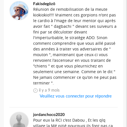
Fakisdegôzô
Réunion de remobilisation de la meute
kiokiokio!!!! Vraiment ces gorpions n'ont pas
le cardio à l'mage de leur mentor qui après
avoir fait " dagbachi " devant ses suiveurs a
fini par se déculotter devant
l'imperturbable, le stratège ADO. Sinon
comment comprendre que vous aillé passé
des années à traiter vos adversaires de "
mouton ", maintenant que ceux-ci vous
renvoient l'ascenseur en vous traitant de
"chiens " et que vous pleurnichez en
seulement une semaine. Comme on le dit "
Ne jamais commencer ce qu'on ne peut pas
terminer ".
il y a 9 mois
Veuillez vous connecter pour répondre
jordanchoco2020
Pour eux la RCI c'est Dabou , Et les qlq
village la Mé pitié pourquoi ils font pas ca