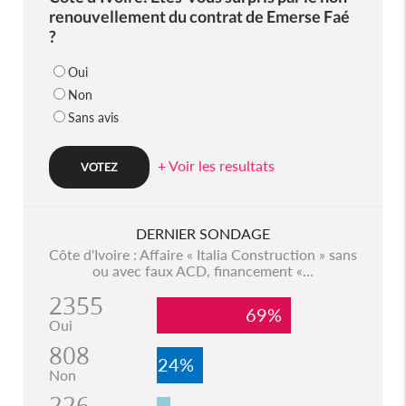
renouvellement du contrat de Emerse Faé
?
Oui
Non
Sans avis
+ Voir les resultats
DERNIER SONDAGE
Côte d'Ivoire : Affaire « Italia Construction » sans
ou avec faux ACD, financement «...
2355
69%
Oui
808
24%
Non
226