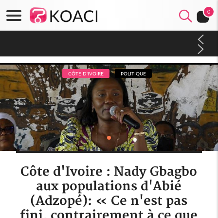
0
Côte d'Ivoire : CHU de Treichville, après la fronde, les agents
contractuels obtiennent un accord avec la direction sur les
arriérés du SMIG 2023
CÔTE D'IVOIRE
POLITIQUE
Côte d'Ivoire : Nady Gbagbo
aux populations d'Abié
(Adzopé): « Ce n'est pas
fini, contrairement à ce que