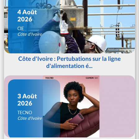
4 Août
2026
CIE
Côte d'Ivoire
Côte d'Ivoire : Pertubations sur la ligne
d'alimentation é...
3 Août
2026
TECNO
Côte d'Ivoire