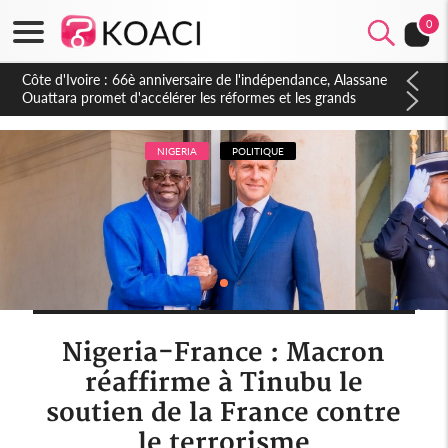
0
Côte d'Ivoire : À Abidjan, Amadou Oury Bah admire le modèle
ivoirien et veut s'en inspirer pour accélérer le développement
de la Guinée
NIGERIA
POLITIQUE
Nigeria-France : Macron
réaffirme à Tinubu le
soutien de la France contre
le terrorisme