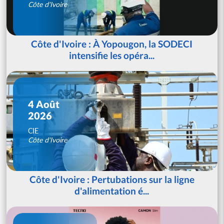
Côte d'Ivoire
Côte d'Ivoire : À Yopougon, la SODECI
intensifie les opéra...
4 Août
2026
CIE
Côte d'Ivoire
Côte d'Ivoire : Pertubations sur la ligne
d'alimentation é...