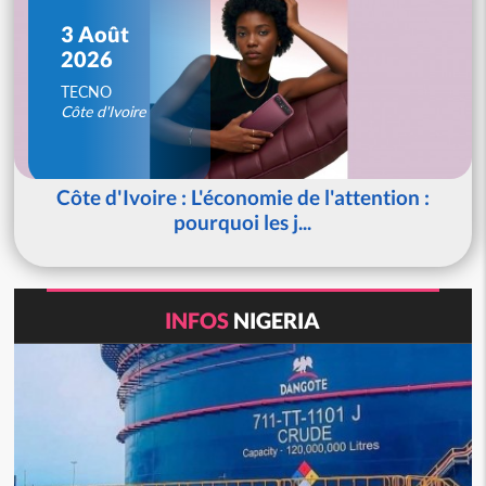
3 Août
2026
TECNO
Côte d'Ivoire
Côte d'Ivoire : L'économie de l'attention :
pourquoi les j...
INFOS
NIGERIA