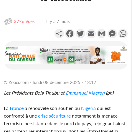
3776 Vues
Il y a 7 mois
Partager
Facebook
Twitter
Email
Gmail
Messen
W
© Koaci.com - lundi 08 décembre 2025 - 13:17
Les Présidents Bola Tinubu et
Emmanuel Macron
(ph)
La
France
a renouvelé son soutien au
Nigeria
qui est
confronté à une
crise sécuritaire
notamment la menace
terroriste persistante dans le nord du pays, rejoignant ainsi
ses partenaires internationaux, dont les États-Unis et la