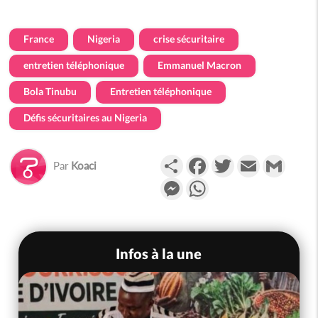
France
Nigeria
crise sécuritaire
entretien téléphonique
Emmanuel Macron
Bola Tinubu
Entretien téléphonique
Défis sécuritaires au Nigeria
Partager
Facebook
Twitter
Email
Gmail
Par
Koaci
Messenger
WhatsApp
Infos à la une