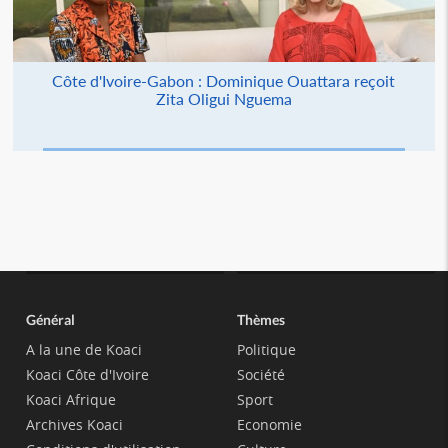
Côte d'Ivoire-Gabon : Dominique Ouattara reçoit
Zita Oligui Nguema
Général
Thèmes
A la une de Koaci
Politique
Koaci Côte d'Ivoire
Société
Koaci Afrique
Sport
Archives Koaci
Economie