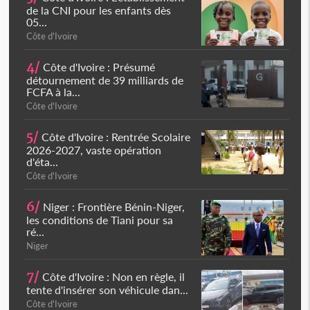
de la CNI pour les enfants dès
05...
Côte d'Ivoire
4/
Côte d'Ivoire : Présumé
détournement de 39 milliards de
FCFA à la...
Côte d'Ivoire
5/
Côte d'Ivoire : Rentrée Scolaire
2026-2027, vaste opération
d'éta...
Côte d'Ivoire
6/
Niger : Frontière Bénin-Niger,
les conditions de Tiani pour sa
ré...
Niger
7/
Côte d'Ivoire : Non en règle, il
tente d'insérer son véhicule dan...
Côte d'Ivoire