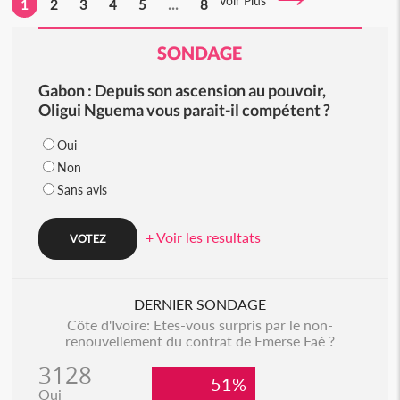
Voir Plus
1
2
3
4
5
...
8
SONDAGE
Gabon : Depuis son ascension au pouvoir,
Oligui Nguema vous parait-il compétent ?
Oui
Non
Sans avis
+ Voir les resultats
DERNIER SONDAGE
Côte d'Ivoire: Etes-vous surpris par le non-
renouvellement du contrat de Emerse Faé ?
3128
51%
Oui