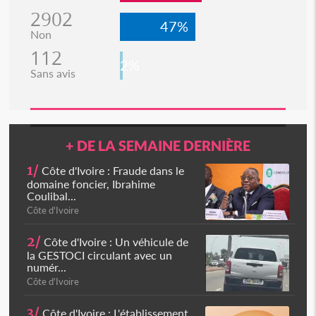
2902
47%
Non
112
2%
Sans avis
+ DE LA SEMAINE DERNIÈRE
1/
Côte d'Ivoire : Fraude dans le
domaine foncier, Ibrahime
Coulibal...
Côte d'Ivoire
2/
Côte d'Ivoire : Un véhicule de
la GESTOCI circulant avec un
numér...
Côte d'Ivoire
3/
Côte d'Ivoire : L'établissement