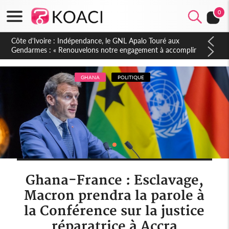
0
Sierra Leone : Un projet de réforme constitutionnelle en
gestation, points clés des amendements, un exclu d'avance
GHANA
POLITIQUE
Ghana-France : Esclavage,
Macron prendra la parole à
la Conférence sur la justice
réparatrice à Accra