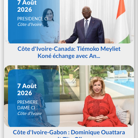
7 Août
2026
PRESIDENCE CI
Côte d'Ivoire
Côte d'Ivoire-Canada: Tiémoko Meyliet
Koné échange avec An...
7 Août
2026
PREMIERE
DAME CI
Côte d'Ivoire
Côte d'Ivoire-Gabon : Dominique Ouattara