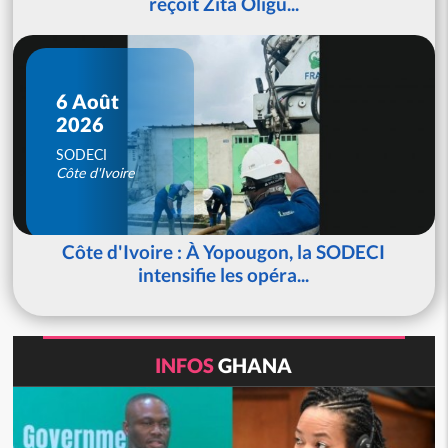
reçoit Zita Oligu...
6 Août
2026
SODECI
Côte d'Ivoire
Côte d'Ivoire : À Yopougon, la SODECI
intensifie les opéra...
INFOS
GHANA