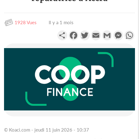
1928 Vues
Il y a 1 mois
Partager
Facebook
Twitter
Email
Gmail
Messen
W
© Koaci.com - jeudi 11 juin 2026 - 10:37