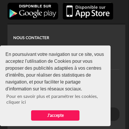
NOUS CONTACTER
contact@koaci.com
koaci@yahoo.fr
En poursuivant votre navigation sur ce site, vous
+225 07 08 85 52 93
acceptez l'utilisation de Cookies pour vous
proposer des publicités adaptées à vos centres
d'intérêts, pour réaliser des statistiques de
NEWSLETTER
navigation, et pour faciliter le partage
Restez connecté via notre newsletter
d'information sur les réseaux sociaux.
S'abonner
Pour en savoir plus et paramétrer les cookies,
Se désabonner
cliquer ici
J'accepte