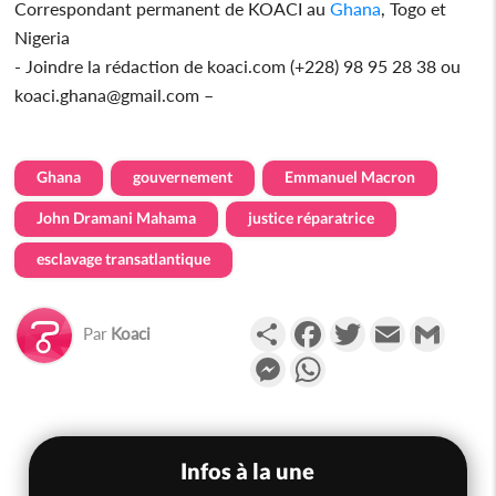
Correspondant permanent de KOACI au
Ghana
, Togo et
Nigeria
- Joindre la rédaction de koaci.com (+228) 98 95 28 38 ou
koaci.ghana@gmail.com –
Ghana
gouvernement
Emmanuel Macron
John Dramani Mahama
justice réparatrice
esclavage transatlantique
Partager
Facebook
Twitter
Email
Gmail
Par
Koaci
Messenger
WhatsApp
Infos à la une