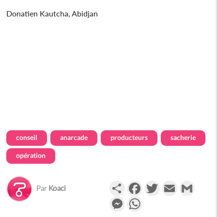
Donatien Kautcha, Abidjan
conseil
anarcade
producteurs
sacherie
opération
Partager
Facebook
Twitter
Email
Gmail
Par
Koaci
Messenger
WhatsApp