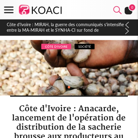
0
Côte d'Ivoire : Indépendance 2026, Thiam plaide pour un
environnement démocratique plus apaisé
CÔTE D'IVOIRE
SOCIÉTÉ
Côte d'Ivoire : Anacarde,
lancement de l'opération de
distribution de la sacherie
brousse aux producteurs au