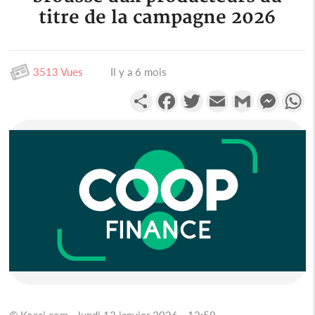
titre de la campagne 2026
3513 Vues
Il y a 6 mois
Partager
Facebook
Twitter
Email
Gmail
Messen
W
© Koaci.com - lundi 12 janvier 2026 - 12:59