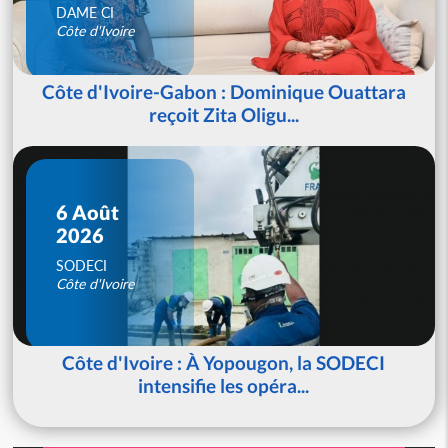
DAME CI
Côte d'Ivoire
Côte d'Ivoire-Gabon : Dominique Ouattara
reçoit Zita Oligu...
6 Août
2026
SODECI
Côte d'Ivoire
Côte d'Ivoire : À Yopougon, la SODECI
intensifie les opéra...