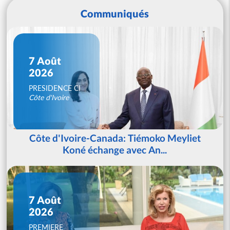
Communiqués
7 Août
2026
PRESIDENCE CI
Côte d'Ivoire
Côte d'Ivoire-Canada: Tiémoko Meyliet
Koné échange avec An...
7 Août
2026
PREMIERE