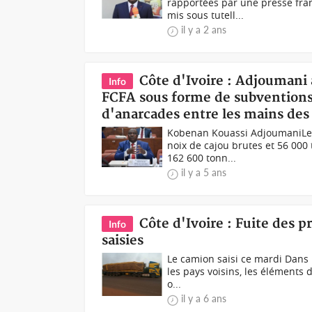
rapportées par une presse fran
mis sous tutell...
il y a 2 ans
Côte d'Ivoire : Adjoumani
Info
FCFA sous forme de subventions
d'anarcades entre les mains des
Kobenan Kouassi AdjoumaniLes
noix de cajou brutes et 56 000
162 600 tonn...
il y a 5 ans
Côte d'Ivoire : Fuite des p
Info
saisies
Le camion saisi ce mardi Dans l
les pays voisins, les éléments
o...
il y a 6 ans