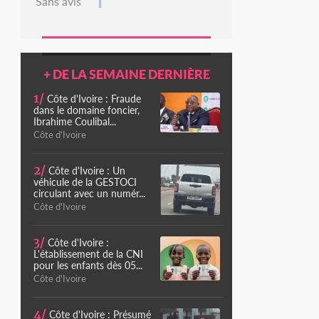
Sans avis
+ DE LA SEMAINE DERNIÈRE
1/
Côte d'Ivoire : Fraude
dans le domaine foncier,
Ibrahime Coulibal...
Côte d'Ivoire
2/
Côte d'Ivoire : Un
véhicule de la GESTOCI
circulant avec un numér...
Côte d'Ivoire
3/
Côte d'Ivoire :
L'établissement de la CNI
pour les enfants dès 05...
Côte d'Ivoire
4/
Côte d'Ivoire : Présumé