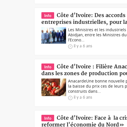
Côte d'Ivoire: Des accord
Info
entreprises industrielles, pour 
Les Ministres et les industriel
Abidjan, entre les Ministres d
l’Econo...
il y a 6 ans
Côte d'Ivoire : Filière Ana
Info
dans les zones de production pou
AnacardeUne bonne nouvelle po
la baisse du prix ces de leurs
construits dans...
il y a 6 ans
Côte d'Ivoire: Face à la cr
Info
reformer l'économie du Nord»