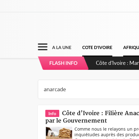
A LA UNE
COTE D'IVOIRE
AFRIQ
Côte d'Ivoire : Ma
FLASH INFO
Côte d'Ivoire : Filière Anac
Info
par le Gouvernement
Comme nous le relayons un pré
inquiétudes auprès des product