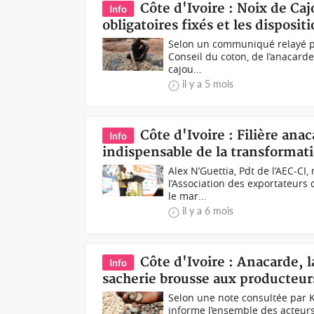
Côte d'Ivoire : Noix de Caj
Info
obligatoires fixés et les disposi
Selon un communiqué relayé par 
Conseil du coton, de l’anacarde 
cajou...
il y a 5 mois
Côte d'Ivoire : Filière ana
Info
indispensable de la transformati
Alex N’Guettia, Pdt de l’AEC-C
l’Association des exportateurs d
le mar...
il y a 6 mois
Côte d'Ivoire : Anacarde, 
Info
sacherie brousse aux producteur
Selon une note consultée par K
informe l’ensemble des acteurs