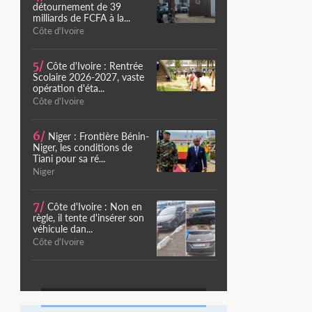
détournement de 39
milliards de FCFA à la...
Côte d'Ivoire
5/
Côte d'Ivoire : Rentrée
Scolaire 2026-2027, vaste
opération d'éta...
Côte d'Ivoire
6/
Niger : Frontière Bénin-
Niger, les conditions de
Tiani pour sa ré...
Niger
7/
Côte d'Ivoire : Non en
règle, il tente d'insérer son
véhicule dan...
Côte d'Ivoire