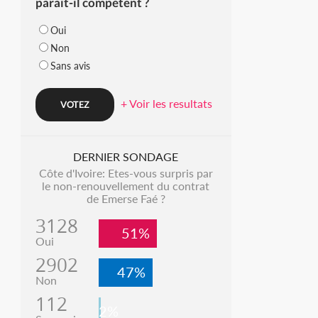
parait-il compétent ?
Oui
Non
Sans avis
+ Voir les resultats
DERNIER SONDAGE
Côte d'Ivoire: Etes-vous surpris par
le non-renouvellement du contrat
de Emerse Faé ?
3128
51%
Oui
2902
47%
Non
112
2%