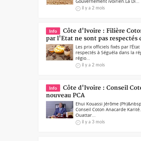
Gouvernement ivoirien.La Di...
il y a 2 mois
Côte d'Ivoire : Filière Coto
Info
par l'Etat ne sont pas respecté
Les prix officiels fixés par l’Ét
respectés à Séguéla dans la r
régio...
il y a 2 mois
Côte d'Ivoire : Conseil Co
Info
nouveau PCA
Ehui Kouassi Jérôme (Ph)&nbsp
Conseil Coton Anacarde Karité. 
Ouattar...
il y a 3 mois