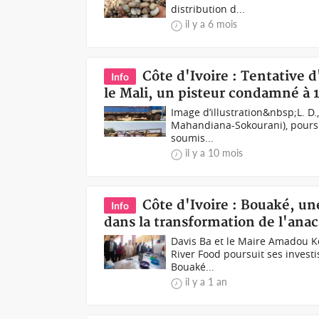
distribution d...
il y a 6 mois
Côte d'Ivoire : Tentative d
Info
le Mali, un pisteur condamné à 
Image d’illustration&nbsp;L. D.
Mahandiana-Sokourani), poursuiv
soumis...
il y a 10 mois
Côte d'Ivoire : Bouaké, un
Info
dans la transformation de l'ana
Davis Ba et le Maire Amadou K
River Food poursuit ses invest
Bouaké...
il y a 1 an