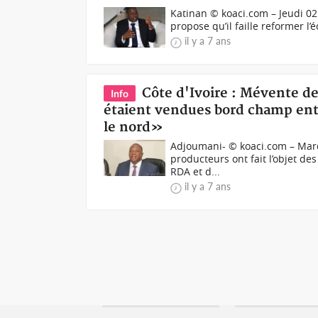
Katinan © koaci.com – Jeudi 02 
propose qu’il faille reformer l
il y a 7 ans
Côte d'Ivoire : Mévente de
Info
étaient vendues bord champ ent
le nord»
Adjoumani- © koaci.com – Mardi
producteurs ont fait l’objet d
RDA et d...
il y a 7 ans