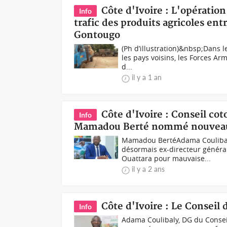
Côte d'Ivoire : L'opératio
Info
trafic des produits agricoles ent
Gontougo
(Ph d’illustration)&nbsp;Dans le
les pays voisins, les Forces Ar
d...
il y a 1 an
Côte d'Ivoire : Conseil co
Info
Mamadou Berté nommé nouveau D
Mamadou BertéAdama Coulibaly 
désormais ex-directeur général
Ouattara pour mauvaise...
il y a 2 ans
Côte d'Ivoire : Le Conseil 
Info
Adama Coulibaly, DG du Consei