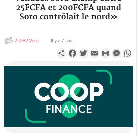
25FCFA et 200FCFA quand
Soro contrôlait le nord»
25292 Vues
Il y a 7 ans
Partager
Facebook
Twitter
Email
Gmail
Messen
W