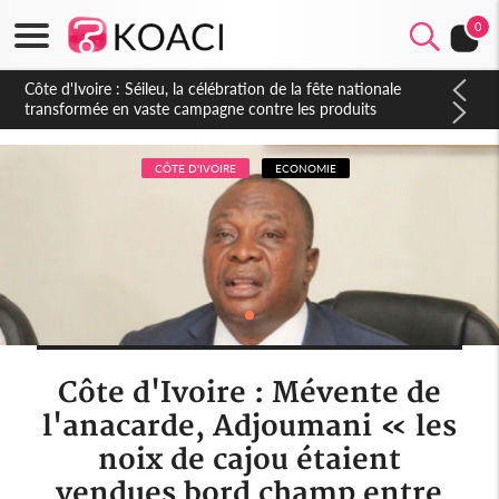
0
Côte d'Ivoire : Séileu, la célébration de la fête nationale
transformée en vaste campagne contre les produits
dépigmentants dangereux
CÔTE D'IVOIRE
ECONOMIE
Côte d'Ivoire : Mévente de
l'anacarde, Adjoumani « les
noix de cajou étaient
vendues bord champ entre