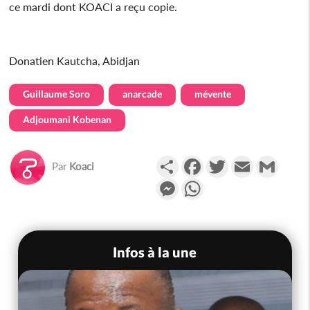
ce mardi dont KOACI a reçu copie.
Donatien Kautcha, Abidjan
Guillaume Soro
anarcade
mévente
Adjoumani Kobenan
Partager
Facebook
Twitter
Email
Gmail
Par
Koaci
Messenger
WhatsApp
Infos à la une