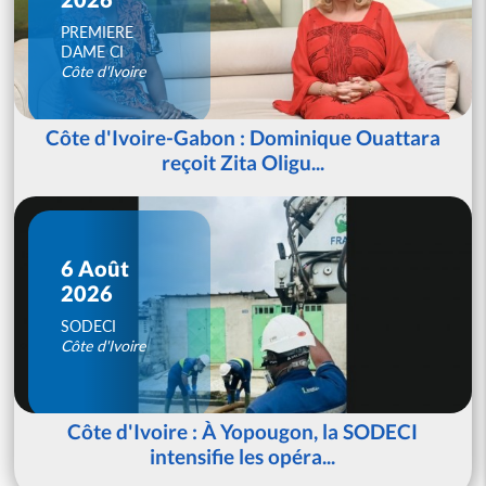
PREMIERE
DAME CI
Côte d'Ivoire
Côte d'Ivoire-Gabon : Dominique Ouattara
reçoit Zita Oligu...
6 Août
2026
SODECI
Côte d'Ivoire
Côte d'Ivoire : À Yopougon, la SODECI
intensifie les opéra...