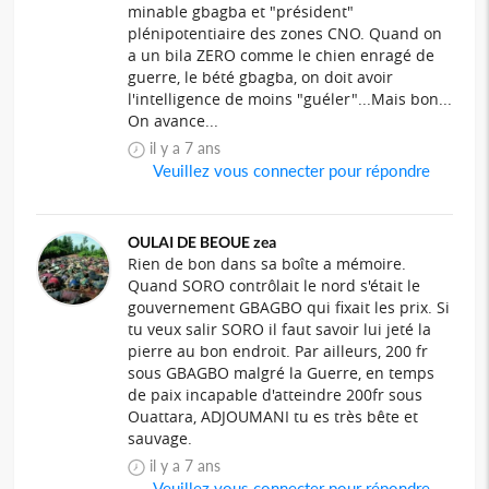
minable gbagba et "président"
plénipotentiaire des zones CNO. Quand on
a un bila ZERO comme le chien enragé de
guerre, le bété gbagba, on doit avoir
l'intelligence de moins "guéler"...Mais bon...
On avance...
il y a 7 ans
Veuillez vous connecter pour répondre
OULAI DE BEOUE zea
Rien de bon dans sa boîte a mémoire.
Quand SORO contrôlait le nord s'était le
gouvernement GBAGBO qui fixait les prix. Si
tu veux salir SORO il faut savoir lui jeté la
pierre au bon endroit. Par ailleurs, 200 fr
sous GBAGBO malgré la Guerre, en temps
de paix incapable d'atteindre 200fr sous
Ouattara, ADJOUMANI tu es très bête et
sauvage.
il y a 7 ans
Veuillez vous connecter pour répondre