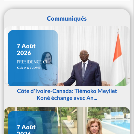
Communiqués
7 Août
2026
PRESIDENCE CI
Côte d'Ivoire
Côte d'Ivoire-Canada: Tiémoko Meyliet
Koné échange avec An...
7 Août
2026