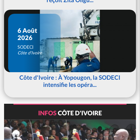
6 Août
2026
SODECI
Côte d'Ivoire
Côte d'Ivoire : À Yopougon, la SODECI
intensifie les opéra...
INFOS
CÔTE D'IVOIRE