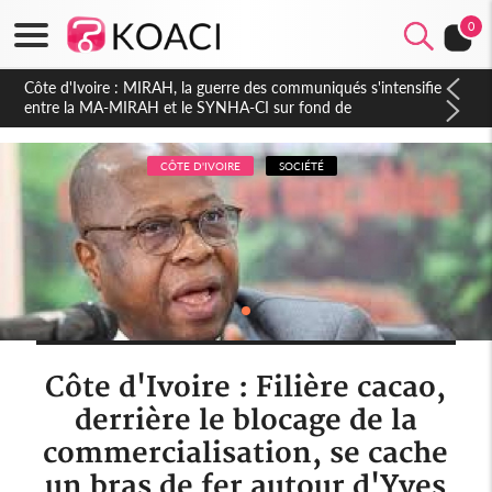
0
Côte d'Ivoire : Indépendance 2026, Thiam plaide pour un
environnement démocratique plus apaisé
CÔTE D'IVOIRE
SOCIÉTÉ
Côte d'Ivoire : Filière cacao,
derrière le blocage de la
commercialisation, se cache
un bras de fer autour d'Yves