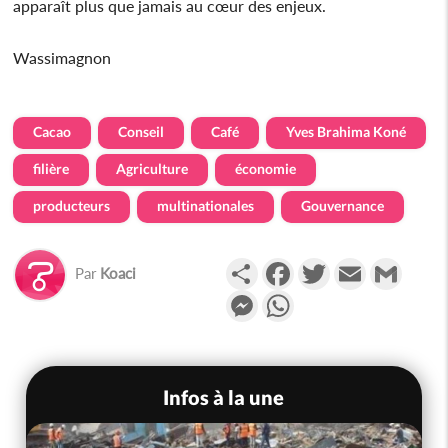
apparaît plus que jamais au cœur des enjeux.
Wassimagnon
Cacao
Conseil
Café
Yves Brahima Koné
filière
Agriculture
économie
producteurs
multinationales
Gouvernance
Partager
Facebook
Twitter
Email
Gmail
Par
Koaci
Messenger
WhatsApp
Infos à la une