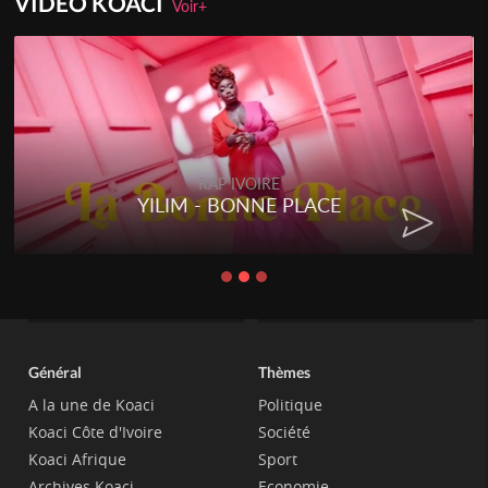
VIDEO KOACI
Voir+
RAP IVOIRE
YILIM - BONNE PLACE
Général
Thèmes
A la une de Koaci
Politique
Koaci Côte d'Ivoire
Société
Koaci Afrique
Sport
Archives Koaci
Economie