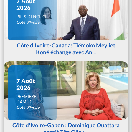
7 Août
2026
PRESIDENCE CI
Côte d'Ivoire
Côte d'Ivoire-Canada: Tiémoko Meyliet
Koné échange avec An...
7 Août
2026
PREMIERE
DAME CI
Côte d'Ivoire
Côte d'Ivoire-Gabon : Dominique Ouattara
reçoit Zita Oligu...