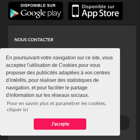
NOUS CONTACTER
contact@koaci.com
koaci@yahoo.fr
En poursuivant votre navigation sur ce site, vous
+225 07 08 85 52 93
acceptez l'utilisation de Cookies pour vous
proposer des publicités adaptées à vos centres
d'intérêts, pour réaliser des statistiques de
NEWSLETTER
navigation, et pour faciliter le partage
Restez connecté via notre newsletter
d'information sur les réseaux sociaux.
S'abonner
Pour en savoir plus et paramétrer les cookies,
Se désabonner
cliquer ici
J'accepte