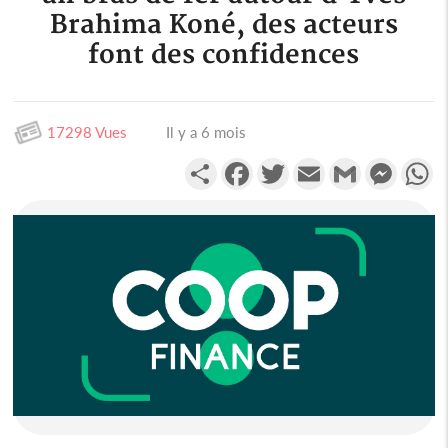
Brahima Koné, des acteurs
font des confidences
17298 Vues
Il y a 6 mois
Partager
Facebook
Twitter
Email
Gmail
Messen
W