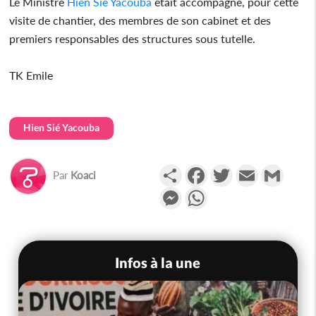
Le Ministre
Hien Sié Yacouba
était accompagné, pour cette
visite de chantier, des membres de son cabinet et des
premiers responsables des structures sous tutelle.
TK Emile
Hien Sié Yacouba
Partager
Facebook
Twitter
Email
Gmail
Par
Koaci
Messenger
WhatsApp
Infos à la une