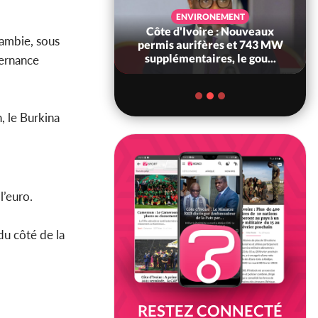
SANTÉ
ENVIRONEMENT
Ivoire : Réforme
Côte d'Ivoire : Nouveaux
Gambie, sous
, le gouvernement
permis aurifères et 743 MW
 ses structures...
supplémentaires, le gou...
vernance
, le Burkina
l’euro.
du côté de la
RESTEZ CONNECTÉ