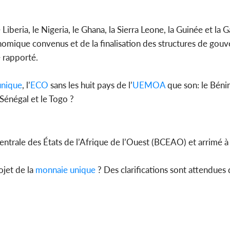
Côte d'
iberia, le Nigeria, le Ghana, la Sierra Leone, la Guinée et la 
sanitaire
modernise
omique convenus et de la finalisation des structures de gou
 rapporté.
unique
, l’
ECO
sans les huit pays de l’
UEMOA
que son: le Bénin
e Sénégal et le Togo ?
entrale des États de l’Afrique de l’Ouest (BCEAO) et arrimé à 
ojet de la
monnaie unique
? Des clarifications sont attendues 