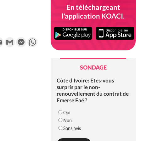
En téléchargeant
l'application KOACI.
k
tter
Email
Gmail
Messenger
WhatsApp
SONDAGE
Côte d'Ivoire: Etes-vous
surpris par le non-
renouvellement du contrat de
Emerse Faé ?
Oui
Non
Sans avis