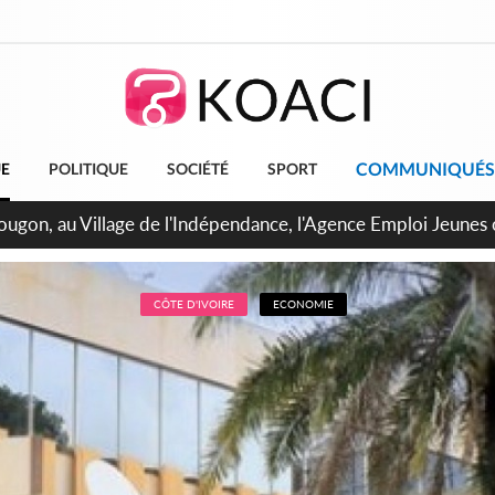
COMMUNIQUÉS
UE
POLITIQUE
SOCIÉTÉ
SPORT
 de Treichville, après la fronde, les agents contractuels obti
arriérés du SMIG 2023
CÔTE D'IVOIRE
ECONOMIE