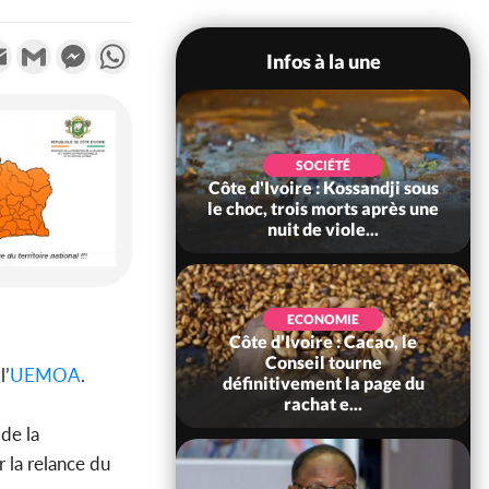
k
tter
Email
Gmail
Messenger
WhatsApp
Infos à la une
POLITIQUE
SOCIÉTÉ
ire : Indépendance
Côte d'Ivoire : Kossandji sous
Yopougon coeur
le choc, trois morts après une
 la célébration...
nuit de viole...
ECONOMIE
Côte d'Ivoire : Cacao, le
SOCIÉTÉ
ire : Réforme de la
Conseil tourne
l’
UEMOA
.
té civile, le
définitivement la page du
nt valide six dé...
rachat e...
de la
r la relance du