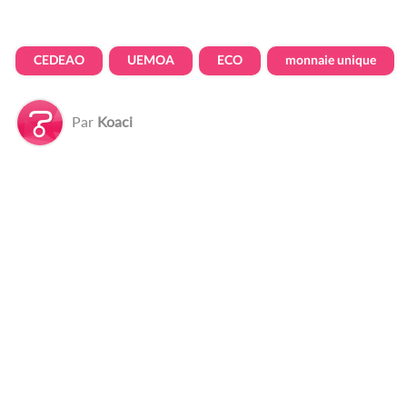
CEDEAO
UEMOA
ECO
monnaie unique
Par
Koaci