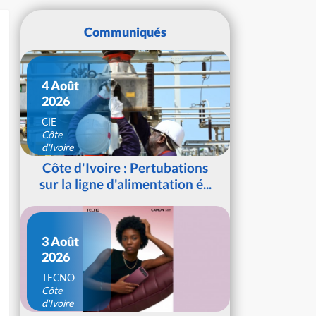
Communiqués
4 Août
2026
CIE
Côte
d'Ivoire
Côte d'Ivoire : Pertubations
sur la ligne d'alimentation é...
3 Août
2026
TECNO
Côte
d'Ivoire