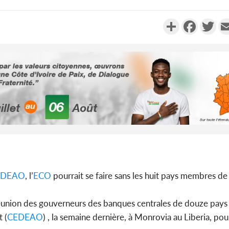
Partager
Faceboo
Twi
Côte d'Ivo
2026, 
battant de
Côte d'Ivo
EDEAO
, l’
ECO
pourrait se faire sans les huit pays membres de 
socié
gouverneme
a réunion des gouverneurs des banques centrales de douze pays 
 (
CEDEAO
) , la semaine dernière, à Monrovia au Liberia, pou