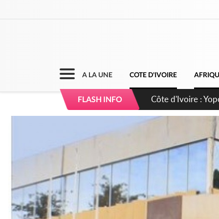
A LA UNE
COTE D'IVOIRE
AFRIQ
Côte d'Ivoire : CHU
FLASH INFO
direction sur les 