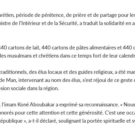
l'indépendance, Alassane
Amadou Ou
Ouattara prome...
modèle i
rétien, période de pénitence, de prière et de partage pour l
nistre de l’Intérieur et de la Sécurité, a traduit la solidarité en
POLITIQUE
Côte d'Ivoire : Décrispation ?
Côte d'Ivo
0 cartons de lait, 440 cartons de pâtes alimentaires et 440 c
Mamadou Traoré ex
FCFA de l
conseiller de Soro a recou...
métro d
 musulmans et chrétiens dans ce temps fort de leur calendrie
aditionnels, des élus locaux et des guides religieux, a été m
e Man, intervenant au nom des élus, s’est réjoui de ce geste 
ion sociale dans la région.
ens, l’imam Koné Aboubakar a exprimé sa reconnaissance. « No
orés pour cette attention et cette générosité. C’est une occ
épublique », a-t-il déclaré, soulignant la portée spirituelle e