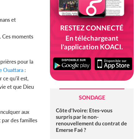
mans et
RESTEZ CONNECTÉ
ns. Ces moments
En téléchargeant
l'application KOACI.
prières pour la
e Ouattara
:
r ce qu’il est,
 vie et que Dieu
SONDAGE
Côte d'Ivoire: Etes-vous
 inculquer aux
surpris par le non-
t par des familles
renouvellement du contrat de
Emerse Faé ?