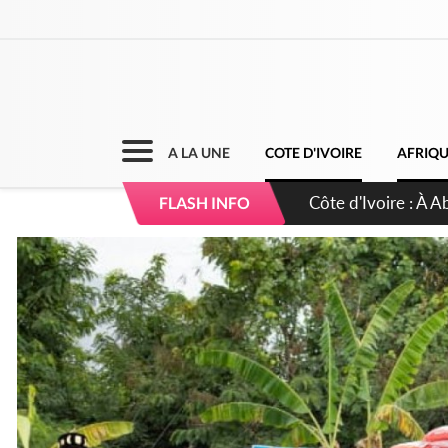
A LA UNE
COTE D'IVOIRE
AFRIQ
Côte d'Ivoire : 23 
FLASH INFO
d'accélérateur aux 