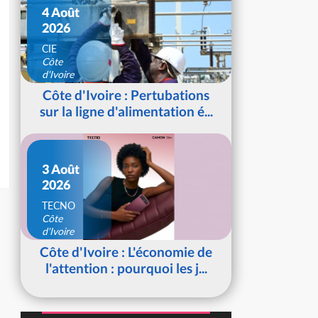
4 Août
2026
CIE
Côte
d'Ivoire
Côte d'Ivoire : Pertubations
sur la ligne d'alimentation é...
3 Août
2026
TECNO
Côte
d'Ivoire
Côte d'Ivoire : L'économie de
l'attention : pourquoi les j...