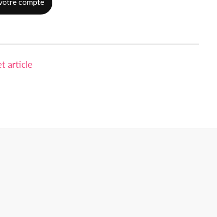
votre compte
 article