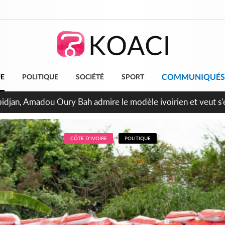
COMMUNIQUÉS
UE
POLITIQUE
SOCIÉTÉ
SPORT
milliards FCFA de la France pour le métro d'Abidjan et les Ag
projets structurants
CÔTE D'IVOIRE
POLITIQUE