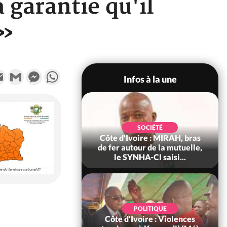
 garantie qu'il
 »
k
tter
Email
Gmail
Messenger
WhatsApp
Infos à la une
SOCIÉTÉ
SOCIÉTÉ
ire : Fin du rachat
Côte d'Ivoire : MIRAH, bras
0 tonnes de cacao,
de fer autour de la mutuelle,
ARFA-CI co...
le SYNHA-CI saisi...
POLITIQUE
POLITIQUE
oire : À Abidjan,
Côte d'Ivoire : Violences