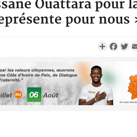
sane Ouattara pour la
eprésente pour nous
Partager
Faceboo
Twi
POLITIQUE
Côte d'Ivoire : Fête nationale,
Côte d'Ivo
Alassane Ouattara accorde
des 100 00
la grâce à 4 661...
le SYN
POLITIQUE
Côte d'Ivoire : 66è
anniversaire de
Côte d'Iv
)