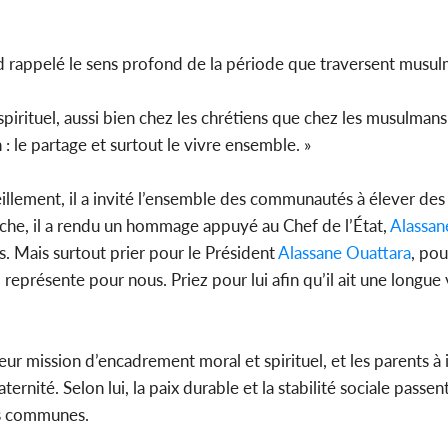
 rappelé le sens profond de la période que traversent musul
 spirituel, aussi bien chez les chrétiens que chez les musulma
: le partage et surtout le vivre ensemble. »
eillement, il a invité l’ensemble des communautés à élever des 
uche, il a rendu un hommage appuyé au Chef de l’État,
Alassan
. Mais surtout prier pour le Président
Alassane Ouattara
, pou
il représente pour nous. Priez pour lui afin qu’il ait une longue
 leur mission d’encadrement moral et spirituel, et les parents à
ernité. Selon lui, la paix durable et la stabilité sociale passen
rs communes.