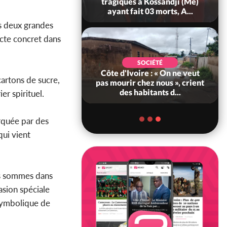
ry Bah admire le
tragiques à Kossandji (Mé)
voirien et veu...
ayant fait 03 morts, A...
es deux grandes
 acte concret dans
POLITIQUE
SOCIÉTÉ
ire : 23 milliards
Côte d'Ivoire : « On ne veut
artons de sucre,
a France pour le
pas mourir chez nous », crient
'Abidjan et l...
des habitants d...
r spirituel.
arquée par des
qui vient
us sommes dans
asion spéciale
t symbolique de