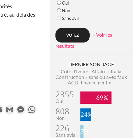
Oui
orités
Non
tré, au-delà des
Sans avis
+ Voir les
resultats
DERNIER SONDAGE
Côte d'Ivoire : Affaire « Italia
Construction » sans ou avec faux
ACD, financement «...
2355
69%
Oui
k
tter
Email
Gmail
Messenger
WhatsApp
808
24%
Non
226
7%
Sans avis