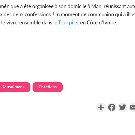
énique a été organisée à son domicile à Man, réunissant aut
ieux des deux confessions. Un moment de communion qui a illus
 le vivre-ensemble dans le
Tonkpi
et en Côte d’Ivoire.
Musulmans
Chrétiens
Partager
Faceboo
Twi