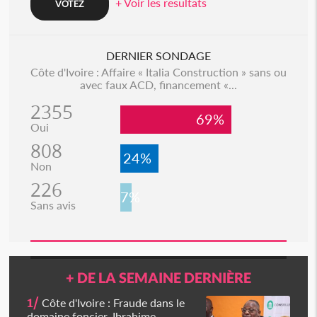
+ Voir les resultats
DERNIER SONDAGE
Côte d'Ivoire : Affaire « Italia Construction » sans ou
avec faux ACD, financement «...
2355
69%
Oui
808
24%
Non
226
7%
Sans avis
+ DE LA SEMAINE DERNIÈRE
1/
Côte d'Ivoire : Fraude dans le
domaine foncier, Ibrahime