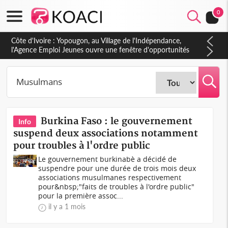
0
Côte d'Ivoire : CHU de Treichville, après la fronde, les agents
contractuels obtiennent un accord avec la direction sur les
arriérés du SMIG 2023
Burkina Faso : le gouvernement
Info
suspend deux associations notamment
pour troubles à l'ordre public
Le gouvernement burkinabè a décidé de
suspendre pour une durée de trois mois deux
associations musulmanes respectivement
pour&nbsp;"faits de troubles à l'ordre public"
pour la première assoc...
il y a 1 mois