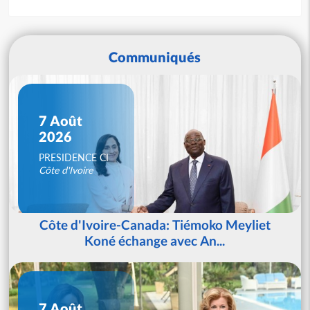
Communiqués
7 Août
2026
PRESIDENCE CI
Côte d'Ivoire
Côte d'Ivoire-Canada: Tiémoko Meyliet
Koné échange avec An...
7 Août