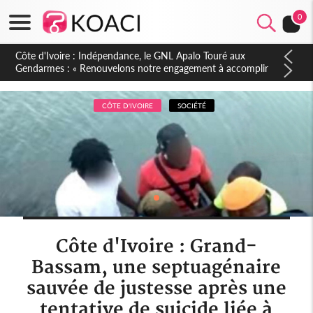
0
Sierra Leone : Un projet de réforme constitutionnelle en
gestation, points clés des amendements, un exclu d'avance
CÔTE D'IVOIRE
SOCIÉTÉ
Côte d'Ivoire : Grand-
Bassam, une septuagénaire
sauvée de justesse après une
tentative de suicide liée à