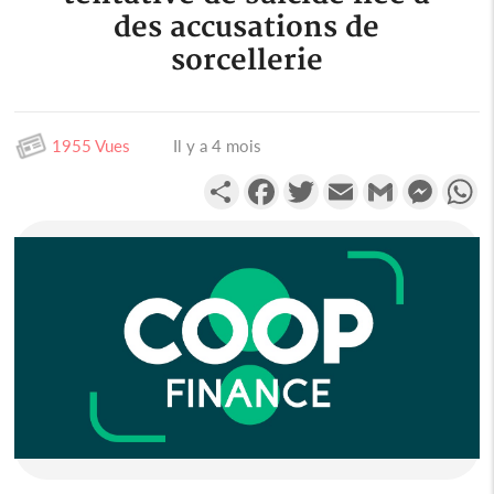
des accusations de
sorcellerie
1955 Vues
Il y a 4 mois
Partager
Facebook
Twitter
Email
Gmail
Messen
W