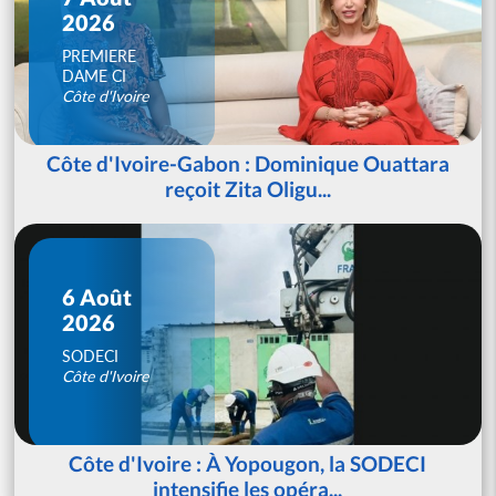
2026
PREMIERE
DAME CI
Côte d'Ivoire
Côte d'Ivoire-Gabon : Dominique Ouattara
reçoit Zita Oligu...
6 Août
2026
SODECI
Côte d'Ivoire
Côte d'Ivoire : À Yopougon, la SODECI
intensifie les opéra...