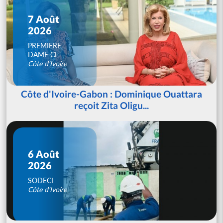
7 Août
2026
PREMIERE
DAME CI
Côte d'Ivoire
Côte d'Ivoire-Gabon : Dominique Ouattara
reçoit Zita Oligu...
6 Août
2026
SODECI
Côte d'Ivoire