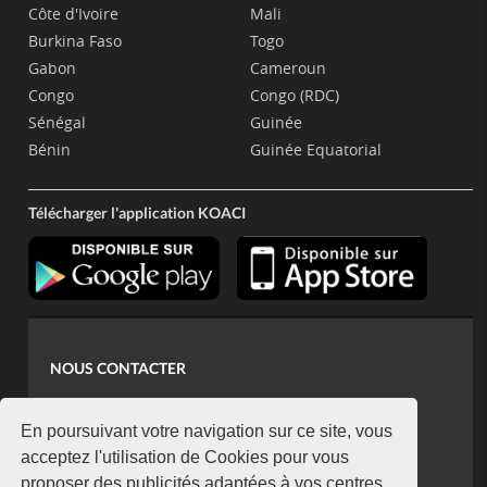
Côte d'Ivoire
Mali
Burkina Faso
Togo
Gabon
Cameroun
Congo
Congo (RDC)
Sénégal
Guinée
Bénin
Guinée Equatorial
Télécharger l'application KOACI
NOUS CONTACTER
contact@koaci.com
koaci@yahoo.fr
En poursuivant votre navigation sur ce site, vous
+225 07 08 85 52 93
acceptez l'utilisation de Cookies pour vous
proposer des publicités adaptées à vos centres