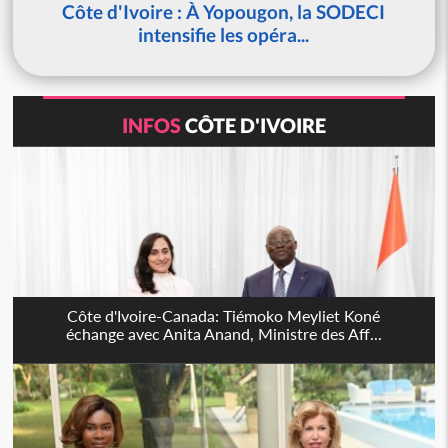
Côte d'Ivoire : À Yopougon, la SODECI
intensifie les opéra...
INFOS
CÔTE D'IVOIRE
Côte d'Ivoire-Canada: Tiémoko Meyliet Koné
échange avec Anita Anand, Ministre des Aff...