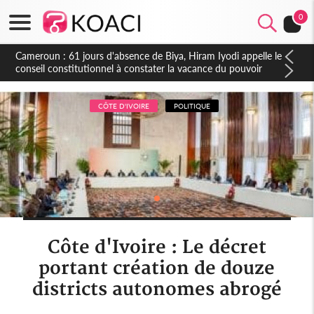
0
Côte d'Ivoire : Fin de la pagaille au PDCI-RDA, Lessiehi bannit
les mouvements sauvages
CÔTE D'IVOIRE
POLITIQUE
Côte d'Ivoire : Le décret
portant création de douze
districts autonomes abrogé