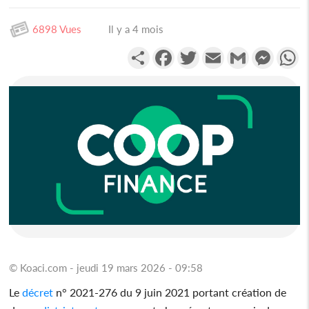
6898 Vues
Il y a 4 mois
Partager
Facebook
Twitter
Email
Gmail
Messen
W
© Koaci.com - jeudi 19 mars 2026 - 09:58
Le
décret
n° 2021-276 du 9 juin 2021 portant création de