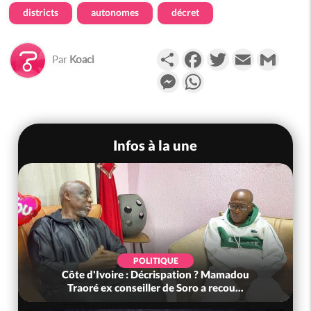
districts
autonomes
décret
Partager
Facebook
Twitter
Email
Gmail
Par
Koaci
Messenger
WhatsApp
Infos à la une
POLITIQUE
Côte d'Ivoire : Décrispation ? Mamadou
Traoré ex conseiller de Soro a recou...