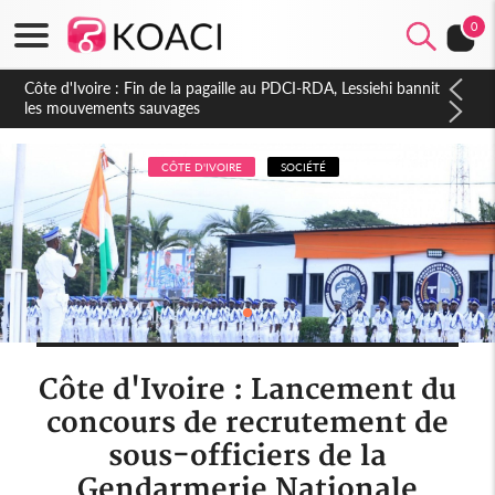
0
Côte d'Ivoire : Ouattara promet des sanctions contre les
déguerpissements illégaux
CÔTE D'IVOIRE
SOCIÉTÉ
Côte d'Ivoire : Lancement du
concours de recrutement de
sous-officiers de la
Gendarmerie Nationale