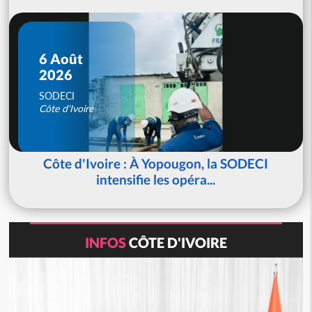
6 Août
2026
SODECI
Côte d'Ivoire
Côte d'Ivoire : À Yopougon, la SODECI
intensifie les opéra...
INFOS
CÔTE D'IVOIRE