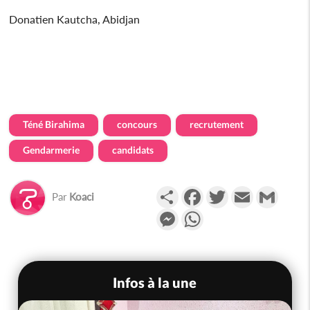
Donatien Kautcha, Abidjan
Téné Birahima
concours
recrutement
Gendarmerie
candidats
Partager
Facebook
Twitter
Email
Gmail
Par
Koaci
Messenger
WhatsApp
Infos à la une