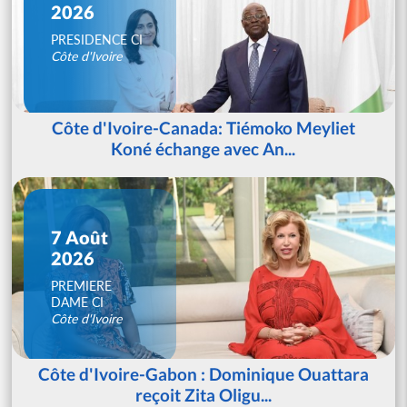
2026
PRESIDENCE CI
Côte d'Ivoire
Côte d'Ivoire-Canada: Tiémoko Meyliet
Koné échange avec An...
7 Août
2026
PREMIERE
DAME CI
Côte d'Ivoire
Côte d'Ivoire-Gabon : Dominique Ouattara
reçoit Zita Oligu...