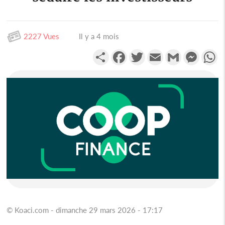
2227 Vues
Il y a 4 mois
Partager
Facebook
Twitter
Email
Gmail
Messen
W
© Koaci.com - dimanche 29 mars 2026 - 17:17