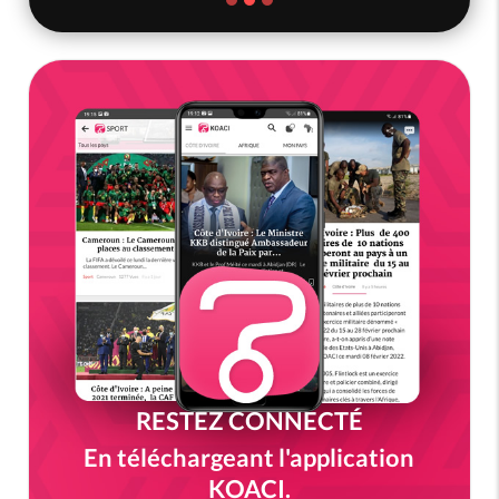
RESTEZ CONNECTÉ
En téléchargeant l'application
KOACI.