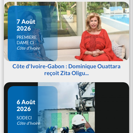
7 Août
2026
PREMIERE
DAME CI
Côte d'Ivoire
Côte d'Ivoire-Gabon : Dominique Ouattara
reçoit Zita Oligu...
6 Août
2026
SODECI
Côte d'Ivoire