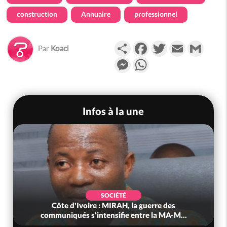
construction
Annuaire
professionnel
Partager
Facebook
Twitter
Email
Gmail
Par
Koaci
Messenger
WhatsApp
Infos à la une
SOCIÉTÉ
Côte d'Ivoire : MIRAH, la guerre des
communiqués s'intensifie entre la MA-M...