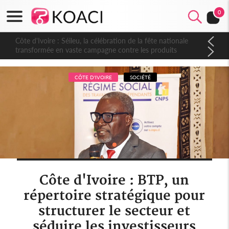
0
Côte d'Ivoire : Séileu, la célébration de la fête nationale
transformée en vaste campagne contre les produits
dépigmentants dangereux
CÔTE D'IVOIRE
SOCIÉTÉ
Côte d'Ivoire : BTP, un
répertoire stratégique pour
structurer le secteur et
séduire les investisseurs