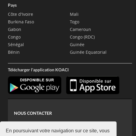
Pays
Côte d'Ivoire
Mali
Burkina Faso
Togo
Gabon
Cameroun
Congo
Congo (RDC)
Sénégal
Guinée
Bénin
Guinée Equatorial
Télécharger l'application KOACI
NOUS CONTACTER
contact@koaci.com
koaci@yahoo.fr
En poursuivant votre navigation sur ce site, vous