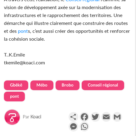
vision de développement axée sur la modernisation des
infrastructures et le rapprochement des territoires. Une
démarche qui illustre clairement que construire des routes
et des
pont
s, c’est aussi créer des opportunités et renforcer
la cohésion sociale.
T..K.Emile
tkemile@koaci.com
Gbêkê
Mébo
Brobo
Conseil régional
pont
Partager
Facebook
Twitter
Email
Gmail
Par
Koaci
Messenger
WhatsApp