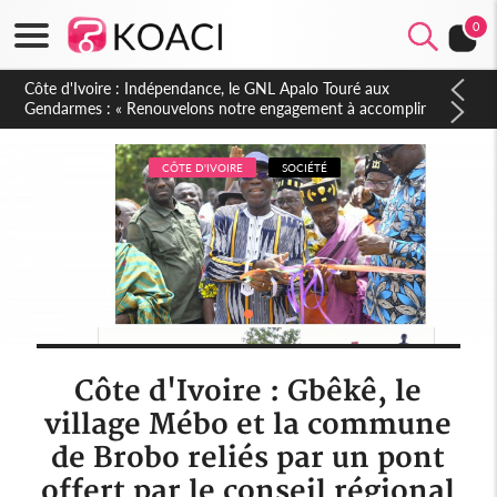
0
Sierra Leone : Un projet de réforme constitutionnelle en
gestation, points clés des amendements, un exclu d'avance
CÔTE D'IVOIRE
SOCIÉTÉ
Côte d'Ivoire : Gbêkê, le
village Mébo et la commune
de Brobo reliés par un pont
offert par le conseil régional