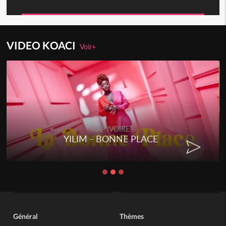
VIDEO KOACI
Voir+
RAP IVOIRE
YILIM - BONNE PLACE
Général
Thèmes