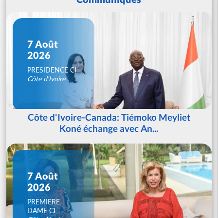
7 Août
2026
PRESIDENCE CI
Côte d'Ivoire
Côte d'Ivoire-Canada: Tiémoko Meyliet
Koné échange avec An...
7 Août
2026
PREMIERE
DAME CI