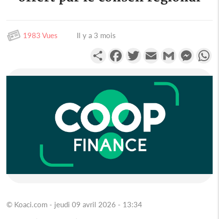
1983 Vues
Il y a 3 mois
Partager
Facebook
Twitter
Email
Gmail
Messen
W
© Koaci.com - jeudi 09 avril 2026 - 13:34