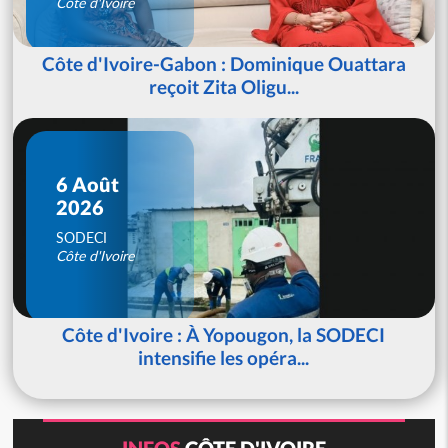
Côte d'Ivoire
Côte d'Ivoire-Gabon : Dominique Ouattara
reçoit Zita Oligu...
6 Août
2026
SODECI
Côte d'Ivoire
Côte d'Ivoire : À Yopougon, la SODECI
intensifie les opéra...
INFOS
CÔTE D'IVOIRE