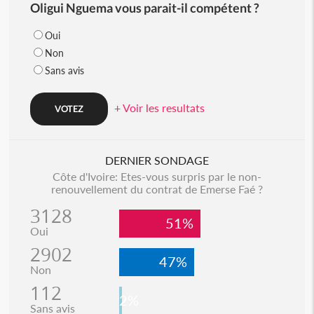
Oligui Nguema vous parait-il compétent ?
Oui
Non
Sans avis
+ Voir les resultats
DERNIER SONDAGE
Côte d'Ivoire: Etes-vous surpris par le non-
renouvellement du contrat de Emerse Faé ?
3128
51%
Oui
2902
47%
Non
112
2%
Sans avis