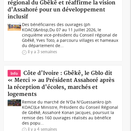
régional du Gbêkê et réaffirme la vision
d'Assahoré pour un développement
inclusif
Des bénéficiaires des ouvrages (ph
KOACI)&nbsp;Du 07 au 11 juillet 2026, le
cinquième vice-président du Conseil régional de
Gbêkê, Yves Toto, a parcouru villages et hameaux
du département de...
il y a 3 semaines
Côte d'Ivoire : Gbêkê, le Gblo dit
Info
« Merci » au Président Assahoré après
la réception d'écoles, marchés et
logements
Remise du marché de N'Da N'Guessankro (ph
KOACI)Le Ministre, Président du Conseil Régional
de Gbêkê, Assahoré Konan Jacques, poursuit la
remise des 160 ouvrages réalisés au bénéfice
des popu...
il y a 4 semaines