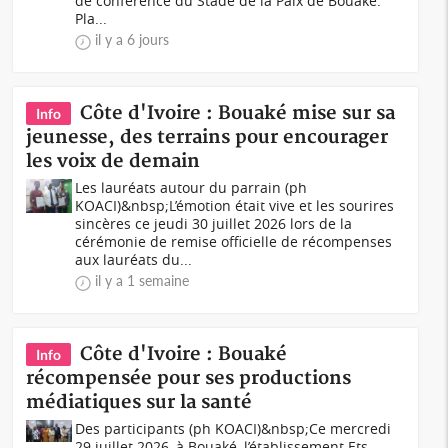
de conférence du Stade de la Paix de Bouaké.
Pla...
il y a 6 jours
Côte d'Ivoire : Bouaké mise sur sa
Info
jeunesse, des terrains pour encourager
les voix de demain
Les lauréats autour du parrain (ph
KOACI)&nbsp;L’émotion était vive et les sourires
sincères ce jeudi 30 juillet 2026 lors de la
cérémonie de remise officielle de récompenses
aux lauréats du...
il y a 1 semaine
Côte d'Ivoire : Bouaké
Info
récompensée pour ses productions
médiatiques sur la santé
Des participants (ph KOACI)&nbsp;Ce mercredi
29 juillet 2026, à Bouaké, l’établissement Ets