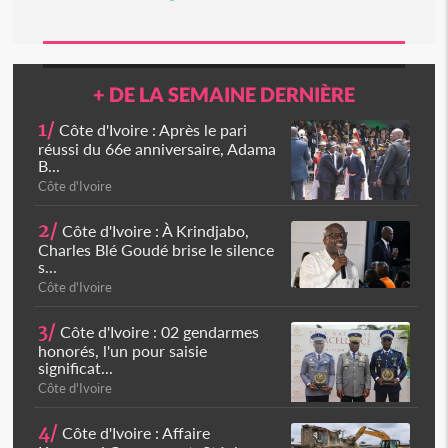
+ DE LA SEMAINE DERNIÈRE
1/
Côte d'Ivoire : Après le pari
réussi du 66e anniversaire, Adama
B...
Côte d'Ivoire
2/
Côte d'Ivoire : À Krindjabo,
Charles Blé Goudé brise le silence
s...
Côte d'Ivoire
3/
Côte d'Ivoire : 02 gendarmes
honorés, l'un pour saisie
significat...
Côte d'Ivoire
4/
Côte d'Ivoire : Affaire