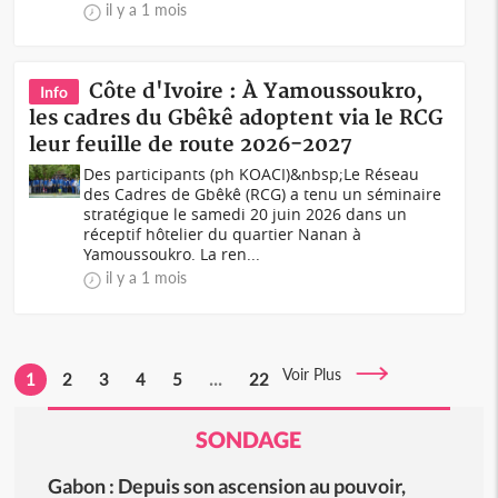
il y a 1 mois
Côte d'Ivoire : À Yamoussoukro,
Info
les cadres du Gbêkê adoptent via le RCG
leur feuille de route 2026-2027
Des participants (ph KOACI)&nbsp;Le Réseau
des Cadres de Gbêkê (RCG) a tenu un séminaire
stratégique le samedi 20 juin 2026 dans un
réceptif hôtelier du quartier Nanan à
Yamoussoukro. La ren...
il y a 1 mois
Voir Plus
1
2
3
4
5
...
22
SONDAGE
Gabon : Depuis son ascension au pouvoir,