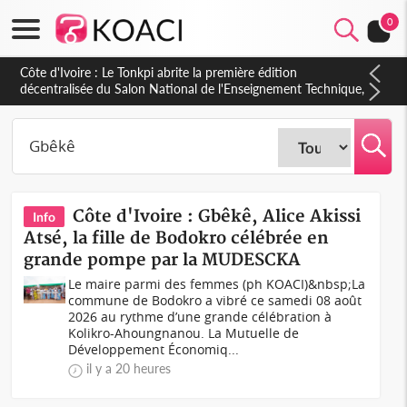
0
Côte d'Ivoire : PPA-CI, Gbagbo délègue une partie de ses
prérogatives de président à 05 cadres, vers sa retraite
politique ?
Côte d'Ivoire : Gbêkê, Alice Akissi
Info
Atsé, la fille de Bodokro célébrée en
grande pompe par la MUDESCKA
Le maire parmi des femmes (ph KOACI)&nbsp;La
commune de Bodokro a vibré ce samedi 08 août
2026 au rythme d’une grande célébration à
Kolikro-Ahoungnanou. La Mutuelle de
Développement Économiq...
il y a 20 heures