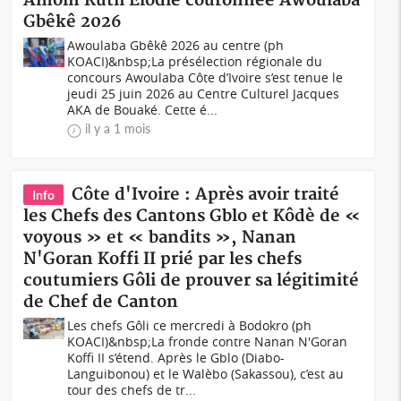
Amoin Ruth Élodie couronnée Awoulaba
Gbêkê 2026
Awoulaba Gbêkê 2026 au centre (ph
KOACI)&nbsp;La présélection régionale du
concours Awoulaba Côte d’Ivoire s’est tenue le
jeudi 25 juin 2026 au Centre Culturel Jacques
AKA de Bouaké. Cette é...
il y a 1 mois
Côte d'Ivoire : Après avoir traité
Info
les Chefs des Cantons Gblo et Kôdè de «
voyous » et « bandits », Nanan
N'Goran Koffi II prié par les chefs
coutumiers Gôli de prouver sa légitimité
de Chef de Canton
Les chefs Gôli ce mercredi à Bodokro (ph
KOACI)&nbsp;La fronde contre Nanan N'Goran
Koffi II s’étend. Après le Gblo (Diabo-
Languibonou) et le Walèbo (Sakassou), c’est au
tour des chefs de tr...