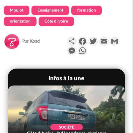
Moulot
Enseignement
formation
orientation
Côte d'Ivoire
Partager
Facebook
Twitter
Email
Gmail
Par
Koaci
Messenger
WhatsApp
Infos à la une
SOCIÉTÉ