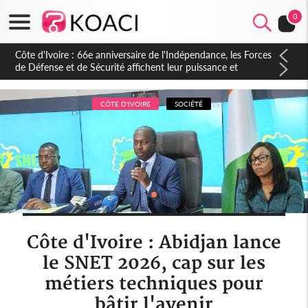
0
Côte d'Ivoire : 66e anniversaire de l'Indépendance, les Forces
de Défense et de Sécurité affichent leur puissance et
réaffirment leur engagement envers la Nation
CÔTE D'IVOIRE
SOCIÉTÉ
Côte d'Ivoire : Abidjan lance
le SNET 2026, cap sur les
métiers techniques pour
bâtir l'avenir