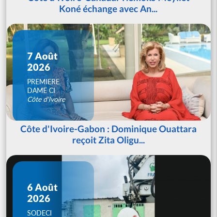
Koné échange avec An...
7 Août
2026
PREMIERE
DAME CI
Côte d'Ivoire
Côte d'Ivoire-Gabon : Dominique Ouattara
reçoit Zita Oligu...
6 Août
2026
SODECI