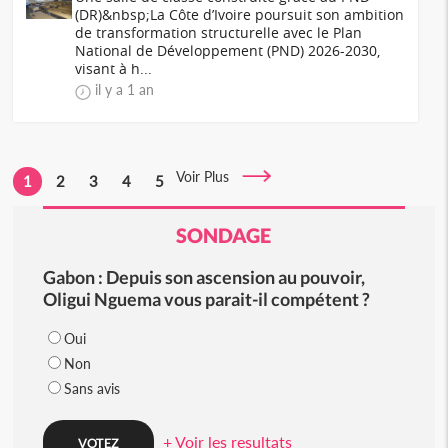
(DR)&nbsp;La Côte d’Ivoire poursuit son ambition
de transformation structurelle avec le Plan
National de Développement (PND) 2026-2030,
visant à h...
il y a 1 an
Voir Plus
1
2
3
4
5
SONDAGE
Gabon : Depuis son ascension au pouvoir,
Oligui Nguema vous parait-il compétent ?
Oui
Non
Sans avis
+ Voir les resultats