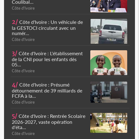
Coulibal...
Côte d'Ivoire
2/
Côte d'Ivoire : Un véhicule de
la GESTOCI circulant avec un
numér...
Côte d'Ivoire
3/
Côte d'Ivoire : L'établissement
de la CNI pour les enfants dès
05...
Côte d'Ivoire
4/
Côte d'Ivoire : Présumé
détournement de 39 milliards de
FCFA à la...
Côte d'Ivoire
5/
Côte d'Ivoire : Rentrée Scolaire
2026-2027, vaste opération
d'éta...
Côte d'Ivoire