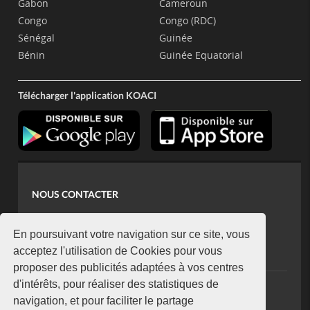
Gabon
Cameroun
Congo
Congo (RDC)
Sénégal
Guinée
Bénin
Guinée Equatorial
Télécharger l'application KOACI
NOUS CONTACTER
contact@koaci.com
koaci@yahoo.fr
En poursuivant votre navigation sur ce site, vous
+225 07 08 85 52 93
acceptez l'utilisation de Cookies pour vous
proposer des publicités adaptées à vos centres
d'intérêts, pour réaliser des statistiques de
NEWSLETTER
navigation, et pour faciliter le partage