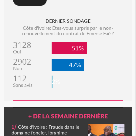
DERNIER SONDAGE
Côte d'Ivoire: Etes-vous surpris par le non-
renouvellement du contrat de Emerse Faé ?
3128
51%
Oui
2902
47%
Non
112
2%
Sans avis
+ DE LA SEMAINE DERNIÈRE
1/
Côte d'Ivoire : Fraude dans le
domaine foncier, Ibrahime