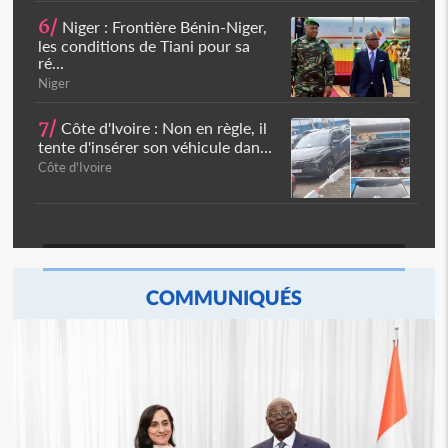
6/
Niger : Frontière Bénin-Niger,
les conditions de Tiani pour sa
ré...
Niger
7/
Côte d'Ivoire : Non en règle, il
tente d'insérer son véhicule dan...
Côte d'Ivoire
COMMUNIQUÉS