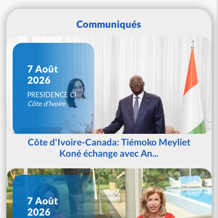
Communiqués
7 Août
2026
PRESIDENCE CI
Côte d'Ivoire
Côte d'Ivoire-Canada: Tiémoko Meyliet
Koné échange avec An...
7 Août
2026