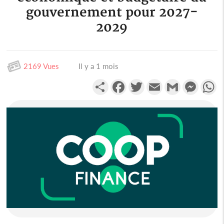
gouvernement pour 2027-
2029
2169 Vues
Il y a 1 mois
Partager
Facebook
Twitter
Email
Gmail
Messen
W