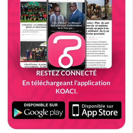
RESTEZ CONNECTÉ
En téléchargeant l'application
KOACI.