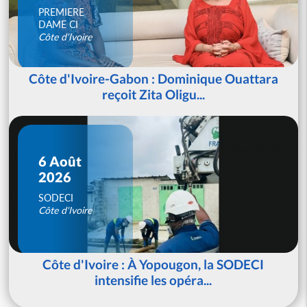
PREMIERE
DAME CI
Côte d'Ivoire
Côte d'Ivoire-Gabon : Dominique Ouattara
reçoit Zita Oligu...
6 Août
2026
SODECI
Côte d'Ivoire
Côte d'Ivoire : À Yopougon, la SODECI
intensifie les opéra...