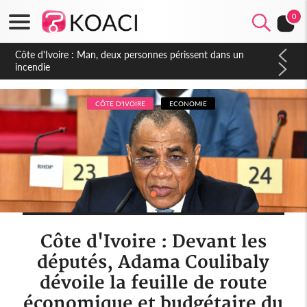
0
Côte d'Ivoire : Séileu, la célébration de la fête nationale
transformée en vaste campagne contre les produits
dépigmentants dangereux
CÔTE D'IVOIRE
ECONOMIE
Côte d'Ivoire : Devant les
députés, Adama Coulibaly
dévoile la feuille de route
économique et budgétaire du