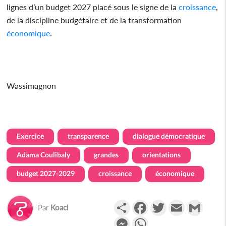
lignes d’un budget 2027 placé sous le signe de la
croissance
,
de la discipline budgétaire et de la transformation
économique
.
Wassimagnon
Exercice
transparence
dialogue démocratique
Adama Coulibaly
grandes
orientations
budget 2027-2029
croissance
économique
Partager
Facebook
Twitter
Email
Gmail
Par
Koaci
Messenger
WhatsApp