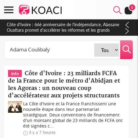
0
Côte d'Ivoire : À Abidjan, Amadou Oury Bah admire le modèle
ivoirien et veut s'en inspirer pour accélérer le développement
de la Guinée
Côte d'Ivoire : 23 milliards FCFA
Info
de la France pour le métro d'Abidjan et
les Agoras : un nouveau coup
d'accélérateur aux projets structurants
La Côte d'Ivoire et la France franchissent une
nouvelle étape dans leur partenariat
stratégique. Deux conventions de financement
d'un montant global de 23 milliards de FCFA ont
été signées c...
il y a 7 heures