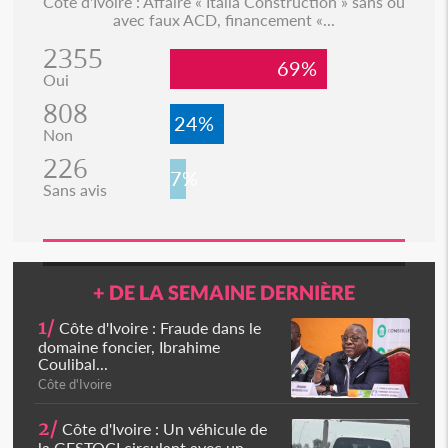
Côte d'Ivoire : Affaire « Italia Construction » sans ou
avec faux ACD, financement «...
2355
69%
Oui
808
24%
Non
226
7%
Sans avis
+ DE LA SEMAINE DERNIÈRE
1/
Côte d'Ivoire : Fraude dans le
domaine foncier, Ibrahime
Coulibal...
Côte d'Ivoire
2/
Côte d'Ivoire : Un véhicule de
la GESTOCI circulant avec un