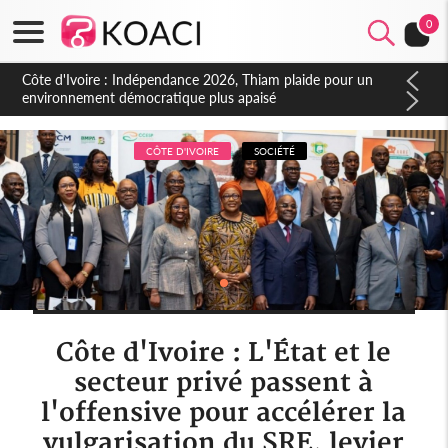
0
Côte d'Ivoire : Concours INFAS 2026, les convocations
seront disponibles à compter du samedi
CÔTE D'IVOIRE
SOCIÉTÉ
Côte d'Ivoire : L'État et le
secteur privé passent à
l'offensive pour accélérer la
vulgarisation du SRE, levier