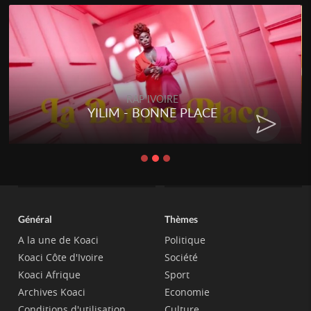
RAP IVOIRE
IM - BONNE PLACE
RENARD B
Général
Thèmes
A la une de Koaci
Politique
Koaci Côte d'Ivoire
Société
Koaci Afrique
Sport
Archives Koaci
Economie
Conditions d'utilisation
Culture