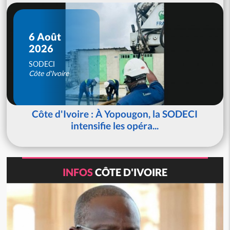
6 Août
2026
SODECI
Côte d'Ivoire
Côte d'Ivoire : À Yopougon, la SODECI
intensifie les opéra...
INFOS
CÔTE D'IVOIRE