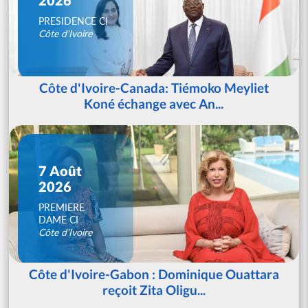
PRESIDENCE CI
Côte d'Ivoire
Côte d'Ivoire-Canada: Tiémoko Meyliet
Koné échange avec An...
7 Août
2026
PREMIERE
DAME CI
Côte d'Ivoire
Côte d'Ivoire-Gabon : Dominique Ouattara
reçoit Zita Oligu...