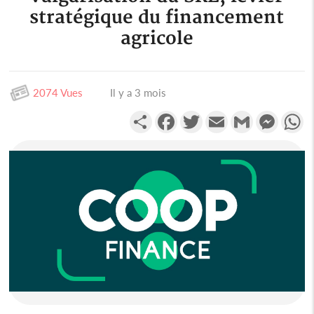
stratégique du financement
agricole
2074 Vues
Il y a 3 mois
Partager
Facebook
Twitter
Email
Gmail
Messen
W