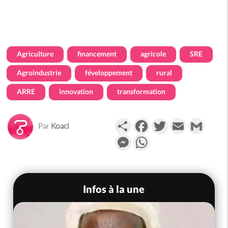
Agriculture
financement
agricole
SRE
Agroindustrie
féveloppement
rural
ARRE
innovation
transformation
Partager
Facebook
Twitter
Email
Gmail
Par
Koaci
Messenger
WhatsApp
Infos à la une