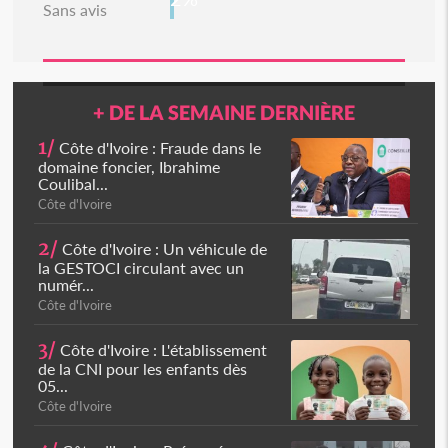
Sans avis
+ DE LA SEMAINE DERNIÈRE
1/
Côte d'Ivoire : Fraude dans le
domaine foncier, Ibrahime
Coulibal...
Côte d'Ivoire
2/
Côte d'Ivoire : Un véhicule de
la GESTOCI circulant avec un
numér...
Côte d'Ivoire
3/
Côte d'Ivoire : L'établissement
de la CNI pour les enfants dès
05...
Côte d'Ivoire