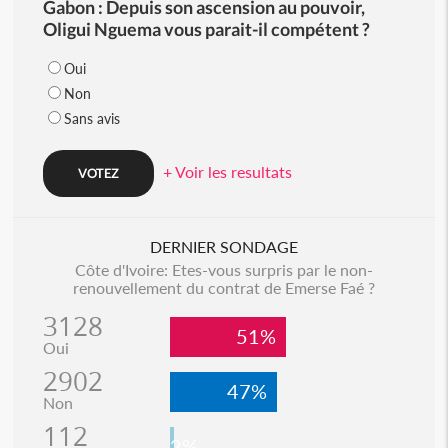
Gabon : Depuis son ascension au pouvoir,
Oligui Nguema vous parait-il compétent ?
Oui
Non
Sans avis
+ Voir les resultats
DERNIER SONDAGE
Côte d'Ivoire: Etes-vous surpris par le non-
renouvellement du contrat de Emerse Faé ?
3128
51%
Oui
2902
47%
Non
112
2%