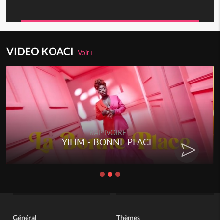
VIDEO KOACI
Voir+
RAP IVOIRE
YILIM - BONNE PLACE
Général
Thèmes