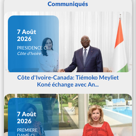
Communiqués
7 Août
2026
PRESIDENCE CI
Côte d'Ivoire
Côte d'Ivoire-Canada: Tiémoko Meyliet
Koné échange avec An...
7 Août
2026
PREMIERE
DAME CI