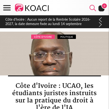
0
Côte d'Ivoire : Indépendance à Blahou, le sous-préfet : « La
fête nous invite à mesurer le chemin parcouru et à renouveler
notre engagement collectif en faveur du développement »
CÔTE D'IVOIRE
POLITIQUE
Côte d'Ivoire : UCAO, les
étudiants juristes instruits
sur la pratique du droit à
l'ère de l'IA