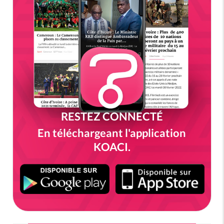
RESTEZ CONNECTÉ
En téléchargeant l'application
KOACI.