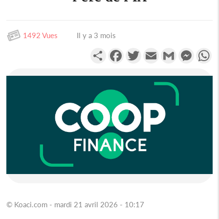
1492 Vues
Il y a 3 mois
Partager
Facebook
Twitter
Email
Gmail
Messen
W
© Koaci.com - mardi 21 avril 2026 - 10:17