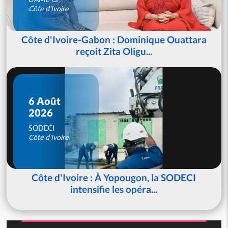
Côte d'Ivoire
Côte d'Ivoire-Gabon : Dominique Ouattara
reçoit Zita Oligu...
6 Août
2026
SODECI
Côte d'Ivoire
Côte d'Ivoire : À Yopougon, la SODECI
intensifie les opéra...