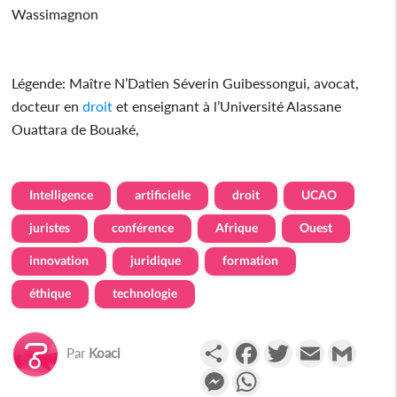
Wassimagnon
Légende: Maître N’Datien Séverin Guibessongui, avocat,
docteur en
droit
et enseignant à l’Université Alassane
Ouattara de Bouaké,
Intelligence
artificielle
droit
UCAO
juristes
conférence
Afrique
Ouest
innovation
juridique
formation
éthique
technologie
Partager
Facebook
Twitter
Email
Gmail
Par
Koaci
Messenger
WhatsApp