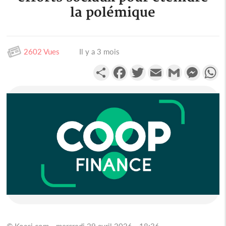
la polémique
2602 Vues
Il y a 3 mois
Partager
Facebook
Twitter
Email
Gmail
Messen
W
© Koaci.com - mercredi 29 avril 2026 - 18:36