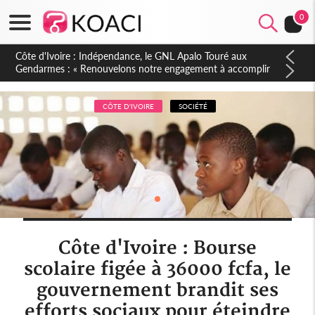
0
Sierra Leone : Un projet de réforme constitutionnelle en
gestation, points clés des amendements, un exclu d'avance
CÔTE D'IVOIRE
SOCIÉTÉ
Côte d'Ivoire : Bourse
scolaire figée à 36000 fcfa, le
gouvernement brandit ses
efforts sociaux pour éteindre