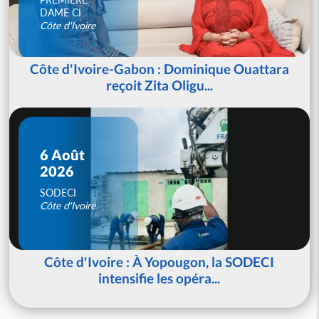
DAME CI
Côte d'Ivoire
Côte d'Ivoire-Gabon : Dominique Ouattara
reçoit Zita Oligu...
6 Août
2026
SODECI
Côte d'Ivoire
Côte d'Ivoire : À Yopougon, la SODECI
intensifie les opéra...