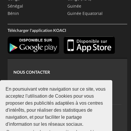
Sénégal
Guinée
Bénin
Guinée Equatorial
Télécharger l'application KOACI
NOUS CONTACTER
contact@koaci.com
koaci@yahoo.fr
En poursuivant votre navigation sur ce site, vous
+225 07 08 85 52 93
acceptez l'utilisation de Cookies pour vous
proposer des publicités adaptées à vos centres
d'intérêts, pour réaliser des statistiques de
NEWSLETTER
navigation, et pour faciliter le partage
Restez connecté via notre newsletter
d'information sur les réseaux sociaux.
S'abonner