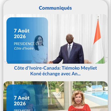
Communiqués
7 Août
2026
PRESIDENCE CI
Côte d'Ivoire
Côte d'Ivoire-Canada: Tiémoko Meyliet
Koné échange avec An...
7 Août
2026
PREMIERE