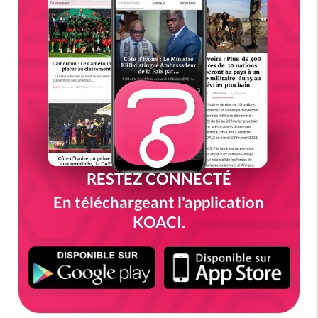
RESTEZ CONNECTÉ
En téléchargeant l'application
KOACI.