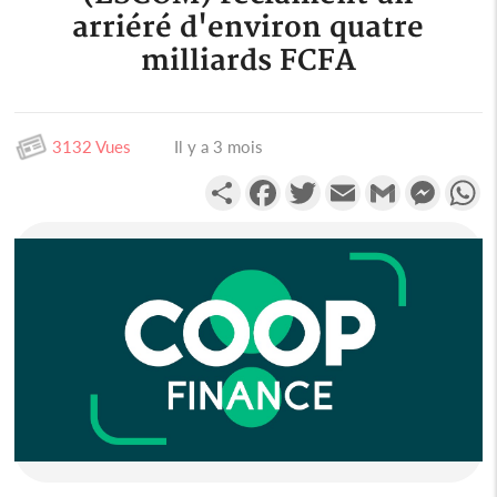
arriéré d'environ quatre
milliards FCFA
3132 Vues
Il y a 3 mois
Partager
Facebook
Twitter
Email
Gmail
Messen
W