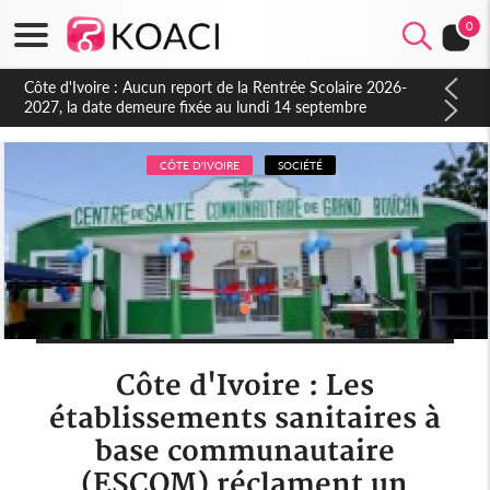
0
Côte d'Ivoire : Indépendance à Blahou, le sous-préfet : « La
fête nous invite à mesurer le chemin parcouru et à renouveler
notre engagement collectif en faveur du développement »
CÔTE D'IVOIRE
SOCIÉTÉ
Côte d'Ivoire : Les
établissements sanitaires à
base communautaire
(ESCOM) réclament un