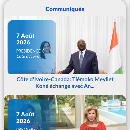
Communiqués
7 Août
2026
PRESIDENCE CI
Côte d'Ivoire
Côte d'Ivoire-Canada: Tiémoko Meyliet
Koné échange avec An...
7 Août
2026
PREMIERE