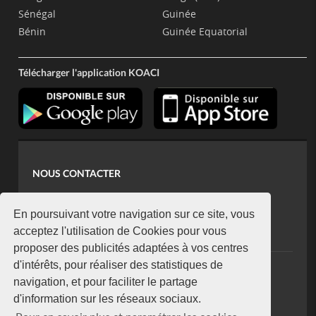
Sénégal
Guinée
Bénin
Guinée Equatorial
Télécharger l'application KOACI
NOUS CONTACTER
contact@koaci.com
koaci@yahoo.fr
En poursuivant votre navigation sur ce site, vous
+225 07 08 85 52 93
acceptez l'utilisation de Cookies pour vous
proposer des publicités adaptées à vos centres
d'intérêts, pour réaliser des statistiques de
NEWSLETTER
navigation, et pour faciliter le partage
Restez connecté via notre newsletter
d'information sur les réseaux sociaux.
S'abonner