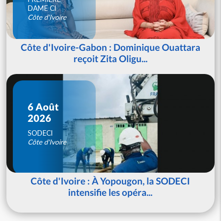
DAME CI
Côte d'Ivoire
Côte d'Ivoire-Gabon : Dominique Ouattara
reçoit Zita Oligu...
6 Août
2026
SODECI
Côte d'Ivoire
Côte d'Ivoire : À Yopougon, la SODECI
intensifie les opéra...