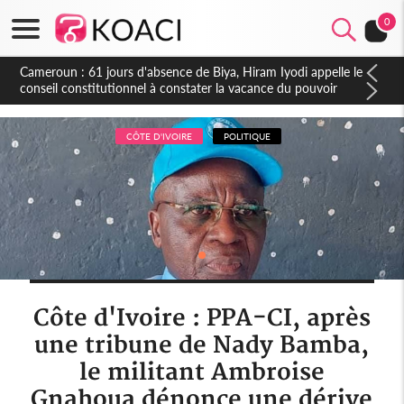
0
Côte d'Ivoire : Fin de la pagaille au PDCI-RDA, Lessiehi bannit
les mouvements sauvages
CÔTE D'IVOIRE
POLITIQUE
Côte d'Ivoire : PPA-CI, après
une tribune de Nady Bamba,
le militant Ambroise
Gnahoua dénonce une dérive