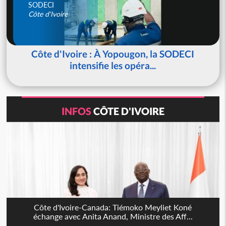
SODECI
Côte d'Ivoire
Côte d'Ivoire : À Yopougon, la SODECI
intensifie les opéra...
INFOS
CÔTE D'IVOIRE
Côte d'Ivoire-Canada: Tiémoko Meyliet Koné
échange avec Anita Anand, Ministre des Aff...