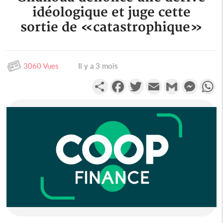
idéologique et juge cette
sortie de «catastrophique»
3060 Vues
Il y a 3 mois
Partager
Facebook
Twitter
Email
Gmail
Messen
W