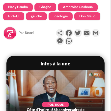
Nady Bamba
Gbagbo
Ambroise Gnahoua
PPA-CI
gauche
idéologie
Don Mello
Partager
Facebook
Twitter
Email
Gmail
Par
Koaci
Messenger
WhatsApp
Infos à la une
POLITIQUE
Côte d'Ivoire : 66è anniversaire de