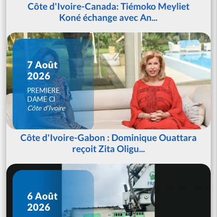
Côte d'Ivoire-Canada: Tiémoko Meyliet
Koné échange avec An...
7 Août
2026
PREMIERE
DAME CI
Côte d'Ivoire
Côte d'Ivoire-Gabon : Dominique Ouattara
reçoit Zita Oligu...
6 Août
2026