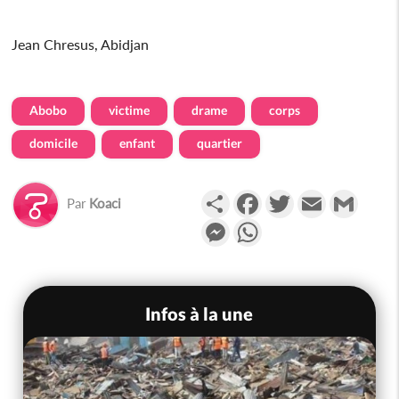
Jean Chresus, Abidjan
Abobo
victime
drame
corps
domicile
enfant
quartier
Partager
Facebook
Twitter
Email
Gmail
Par
Koaci
Messenger
WhatsApp
Infos à la une