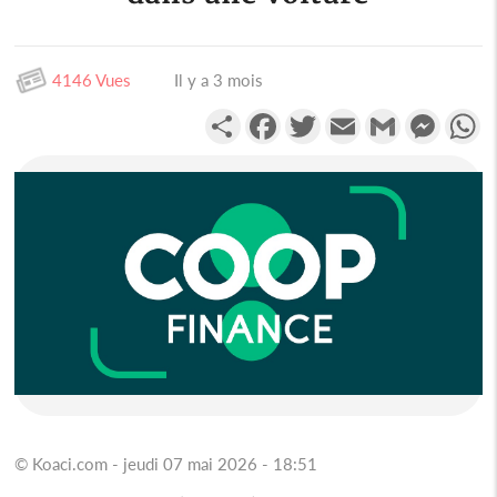
4146 Vues
Il y a 3 mois
Partager
Facebook
Twitter
Email
Gmail
Messen
W
© Koaci.com - jeudi 07 mai 2026 - 18:51