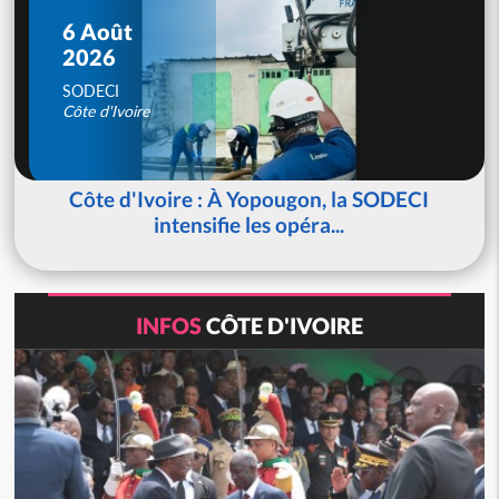
6 Août
2026
SODECI
Côte d'Ivoire
Côte d'Ivoire : À Yopougon, la SODECI
intensifie les opéra...
INFOS
CÔTE D'IVOIRE