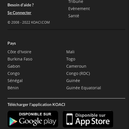
Tribune
Besoin d'aide ?
Evènement
Se Connecter
Santé
© 2008 - 2022 KOACI.COM
Pays
Côte d'Ivoire
Mali
Burkina Faso
Togo
Gabon
Cameroun
Congo
Congo (RDC)
Sénégal
Guinée
Bénin
Guinée Equatorial
Télécharger l'application KOACI