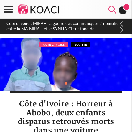
0
Côte d'Ivoire : Indépendance 2026, Thiam plaide pour un
environnement démocratique plus apaisé
CÔTE D'IVOIRE
SOCIÉTÉ
Côte d'Ivoire : Horreur à
Abobo, deux enfants
disparus retrouvés morts
dans une voiture