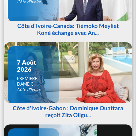
Côte d'Ivoire
Côte d'Ivoire-Canada: Tiémoko Meyliet
Koné échange avec An...
7 Août
2026
PREMIERE
DAME CI
Côte d'Ivoire
Côte d'Ivoire-Gabon : Dominique Ouattara
reçoit Zita Oligu...