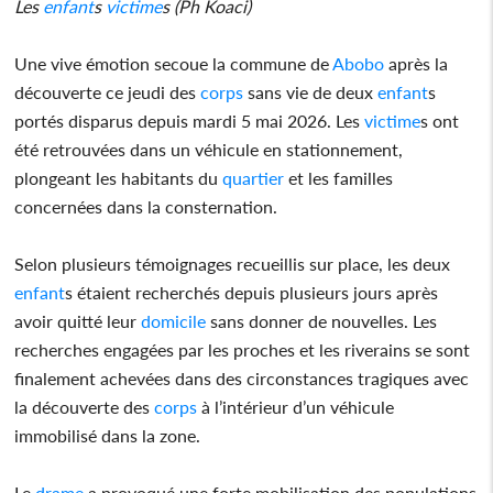
Les
enfant
s
victime
s (Ph Koaci)
Une vive émotion secoue la commune de
Abobo
après la
découverte ce jeudi des
corps
sans vie de deux
enfant
s
portés disparus depuis mardi 5 mai 2026. Les
victime
s ont
été retrouvées dans un véhicule en stationnement,
plongeant les habitants du
quartier
et les familles
concernées dans la consternation.
Selon plusieurs témoignages recueillis sur place, les deux
enfant
s étaient recherchés depuis plusieurs jours après
avoir quitté leur
domicile
sans donner de nouvelles. Les
recherches engagées par les proches et les riverains se sont
finalement achevées dans des circonstances tragiques avec
la découverte des
corps
à l’intérieur d’un véhicule
immobilisé dans la zone.
Le
drame
a provoqué une forte mobilisation des populations