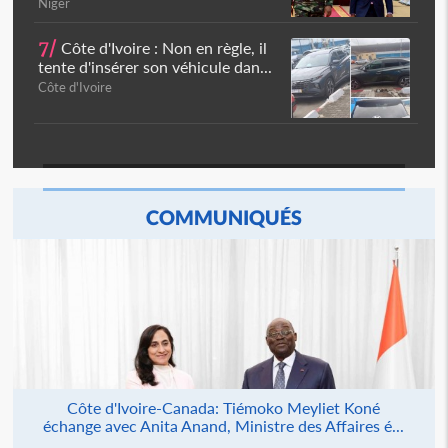
Niger
7/
Côte d'Ivoire : Non en règle, il
tente d'insérer son véhicule dan...
Côte d'Ivoire
COMMUNIQUÉS
Côte d'Ivoire-Canada: Tiémoko Meyliet Koné
échange avec Anita Anand, Ministre des Affaires é...