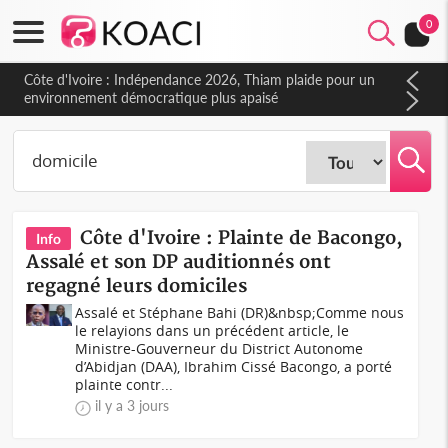
0
Côte d'Ivoire : Indépendance 2026, Thiam plaide pour un
environnement démocratique plus apaisé
Côte d'Ivoire : Plainte de Bacongo,
Info
Assalé et son DP auditionnés ont
regagné leurs domiciles
Assalé et Stéphane Bahi (DR)&nbsp;Comme nous
le relayions dans un précédent article, le
Ministre-Gouverneur du District Autonome
d’Abidjan (DAA), Ibrahim Cissé Bacongo, a porté
plainte contr...
il y a 3 jours