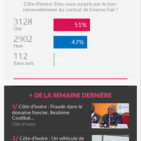
Côte d'Ivoire: Etes-vous surpris par le non-
renouvellement du contrat de Emerse Faé ?
3128
51%
Oui
2902
47%
Non
112
2%
Sans avis
+ DE LA SEMAINE DERNIÈRE
1/
Côte d'Ivoire : Fraude dans le
domaine foncier, Ibrahime
Coulibal...
Côte d'Ivoire
2/
Côte d'Ivoire : Un véhicule de