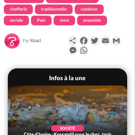
chefferie
traditionnelle
cohésion
sociale
Paix
vivre
ensemble
Partager
Facebook
Twitter
Email
Gmail
Par
Koaci
Messenger
WhatsApp
Infos à la une
SOCIÉTÉ
Côte d'Ivoire : Kossandji sous le choc, trois