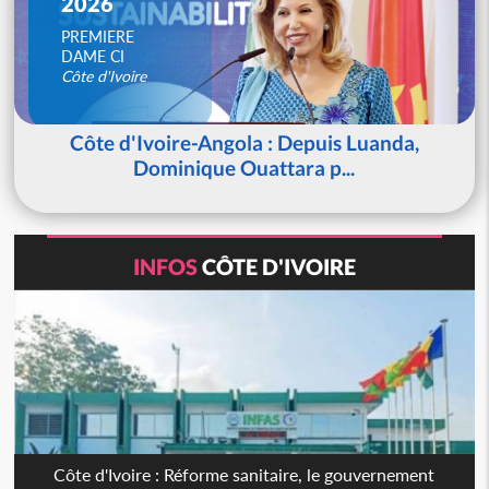
2026
PREMIERE
DAME CI
Côte d'Ivoire
Côte d'Ivoire-Angola : Depuis Luanda,
Dominique Ouattara p...
INFOS
CÔTE D'IVOIRE
Côte d'Ivoire : Réforme sanitaire, le gouvernement