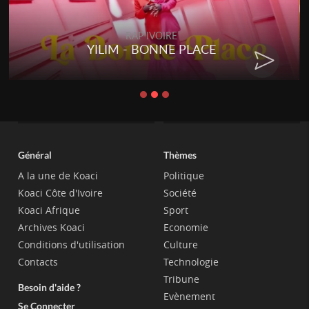
RAP IVOIRE
YILIM - BONNE PLACE
Général
Thèmes
A la une de Koaci
Politique
Koaci Côte d'Ivoire
Société
Koaci Afrique
Sport
Archives Koaci
Economie
Conditions d'utilisation
Culture
Contacts
Technologie
Tribune
Besoin d'aide ?
Evènement
Se Connecter