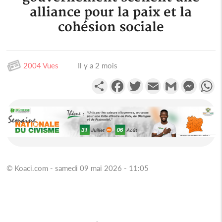
alliance pour la paix et la
cohésion sociale
2004 Vues
Il y a 2 mois
Partager
Facebook
Twitter
Email
Gmail
Messen
W
© Koaci.com - samedi 09 mai 2026 - 11:05