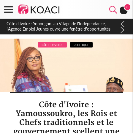
0
Côte d'Ivoire : CHU de Treichville, après la fronde, les agents
contractuels obtiennent un accord avec la direction sur les
arriérés du SMIG 2023
CÔTE D'IVOIRE
POLITIQUE
Côte d'Ivoire :
Yamoussoukro, les Rois et
Chefs traditionnels et le
gouvernement scellent une