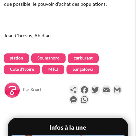
que possible, le pouvoir d’achat des populations.
Jean Chresus, Abidjan
station
Soumahoro
carburant
Côte d'Ivoire
MTCI
Sangafowa
Partager
Facebook
Twitter
Email
Gmail
Par
Koaci
Messenger
WhatsApp
Infos à la une