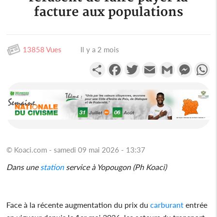
facture aux populations
13858 Vues
Il y a 2 mois
Partager
Facebook
Twitter
Email
Gmail
Messen
W
© Koaci.com - samedi 09 mai 2026 - 13:37
Dans une
station
service à Yopougon (Ph Koaci)
Face à la récente augmentation du prix du
carburant
entrée