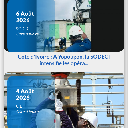
6 Août
2026
SODECI
Côte d'Ivoire
Côte d'Ivoire : À Yopougon, la SODECI
intensifie les opéra...
4 Août
2026
CIE
Côte d'Ivoire