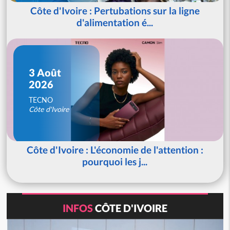
Côte d'Ivoire : Pertubations sur la ligne
d'alimentation é...
3 Août
2026
TECNO
Côte d'Ivoire
Côte d'Ivoire : L'économie de l'attention :
pourquoi les j...
INFOS
CÔTE D'IVOIRE