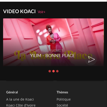
VIDEO KOACI
Voir+
RAP IVOIRE
YILIM - BONNE PLACE
Général
Thèmes
A la une de Koaci
Politique
Koaci Côte d'Ivoire
Société