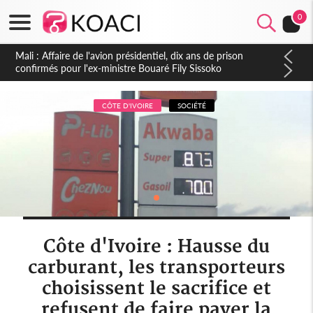
0
Nigeria : Le Togo et le Cameroun principaux acheteurs des
produits de la raffinerie Dangote en juillet
CÔTE D'IVOIRE
SOCIÉTÉ
Côte d'Ivoire : Hausse du
carburant, les transporteurs
choisissent le sacrifice et
refusent de faire payer la