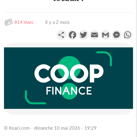
814 Vues
Il y a 2 mois
Partager
Facebook
Twitter
Email
Gmail
Messen
W
© Koaci.com - dimanche 10 mai 2026 - 19:29