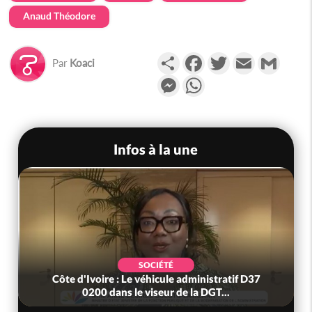
Anaud Théodore
Partager
Facebook
Twitter
Email
Gmail
Par
Koaci
Messenger
WhatsApp
Infos à la une
SOCIÉTÉ
Côte d'Ivoire : Le véhicule administratif D37
0200 dans le viseur de la DGT...