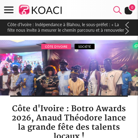
0
Côte d'Ivoire : Indépendance à Blahou, le sous-préfet : « La
fête nous invite à mesurer le chemin parcouru et à renouveler
notre engagement collectif en faveur du développement »
CÔTE D'IVOIRE
SOCIÉTÉ
Côte d'Ivoire : Botro Awards
2026, Anaud Théodore lance
la grande fête des talents
locaux !