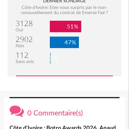
DERNIER SONDAGE
Côte d'Ivoire: Etes-vous surpris par le non-
renouvellement du contrat de Emerse Faé ?
3128
51%
Oui
2902
47%
Non
112
2%
Sans avis
0 Commentaire(s)
Côte d'Ivoire : Botro Awards 2026, Anaud