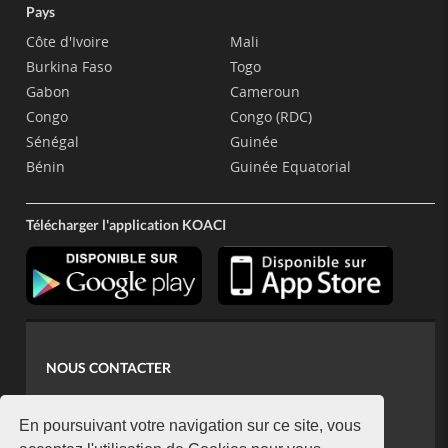
Pays
Côte d'Ivoire
Mali
Burkina Faso
Togo
Gabon
Cameroun
Congo
Congo (RDC)
Sénégal
Guinée
Bénin
Guinée Equatorial
Télécharger l'application KOACI
NOUS CONTACTER
contact@koaci.com
koaci@yahoo.fr
En poursuivant votre navigation sur ce site, vous