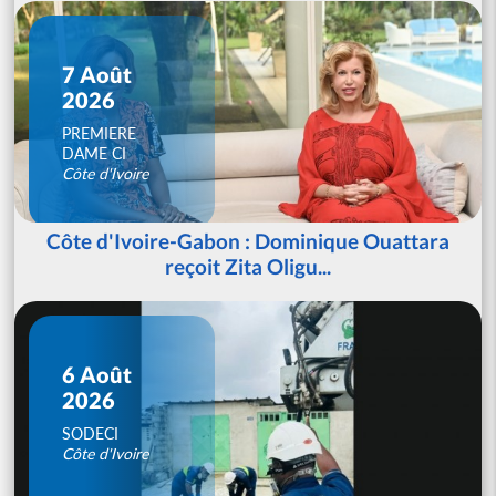
7 Août
2026
PREMIERE
DAME CI
Côte d'Ivoire
Côte d'Ivoire-Gabon : Dominique Ouattara
reçoit Zita Oligu...
6 Août
2026
SODECI
Côte d'Ivoire