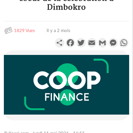
Dimbokro
1829 Vues
Il y a 2 mois
Partager
Facebook
Twitter
Email
Gmail
Messen
W
© Koaci.com - lundi 11 mai 2026 - 16:55