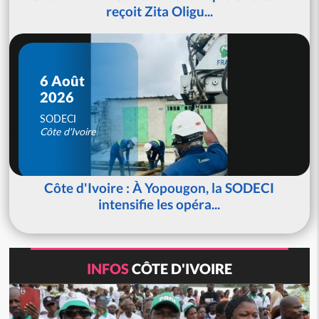
reçoit Zita Oligu...
6 Août
2026
SODECI
Côte d'Ivoire
Côte d'Ivoire : À Yopougon, la SODECI
intensifie les opéra...
INFOS
CÔTE D'IVOIRE