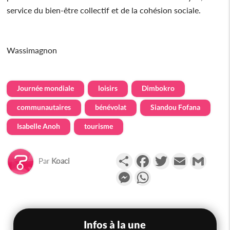
service du bien-être collectif et de la cohésion sociale.
Wassimagnon
Journée mondiale
loisirs
Dimbokro
communautaires
bénévolat
Siandou Fofana
Isabelle Anoh
tourisme
Partager
Facebook
Twitter
Email
Gmail
Par
Koaci
Messenger
WhatsApp
Infos à la une