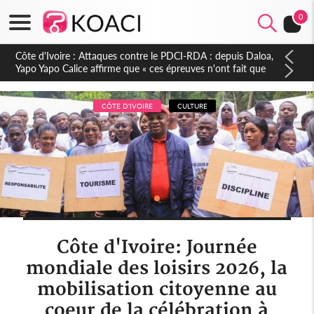
0
Côte d'Ivoire : Le Colonel-Major Fofié Kouakou est décédé,
l'armée perd une figure de la 2e Région militaire
CÔTE D'IVOIRE
CULTURE
Côte d'Ivoire: Journée
mondiale des loisirs 2026, la
mobilisation citoyenne au
coeur de la célébration à