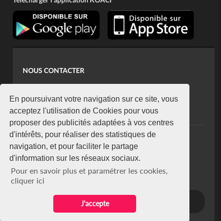
NOUS CONTACTER
contact@koaci.com
koaci@yahoo.fr
En poursuivant votre navigation sur ce site, vous
+225 07 08 85 52 93
acceptez l'utilisation de Cookies pour vous
proposer des publicités adaptées à vos centres
d'intérêts, pour réaliser des statistiques de
NEWSLETTER
navigation, et pour faciliter le partage
Restez connecté via notre newsletter
d'information sur les réseaux sociaux.
S'abonner
Pour en savoir plus et paramétrer les cookies,
Se désabonner
cliquer ici
J'accepte