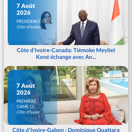
7 Août
2026
PRESIDENCE CI
Côte d'Ivoire
Côte d'Ivoire-Canada: Tiémoko Meyliet
Koné échange avec An...
7 Août
2026
PREMIERE
DAME CI
Côte d'Ivoire
Côte d'Ivoire-Gabon : Dominique Ouattara