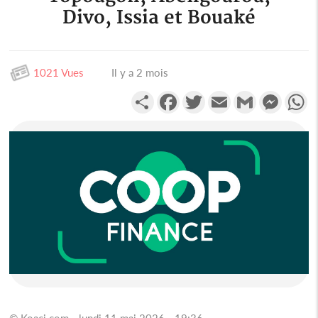
Divo, Issia et Bouaké
1021 Vues
Il y a 2 mois
Partager
Facebook
Twitter
Email
Gmail
Messen
W
© Koaci.com - lundi 11 mai 2026 - 19:36