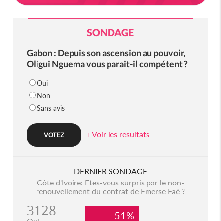
SONDAGE
Gabon : Depuis son ascension au pouvoir,
Oligui Nguema vous parait-il compétent ?
Oui
Non
Sans avis
+ Voir les resultats
DERNIER SONDAGE
Côte d'Ivoire: Etes-vous surpris par le non-
renouvellement du contrat de Emerse Faé ?
3128
51%
Oui