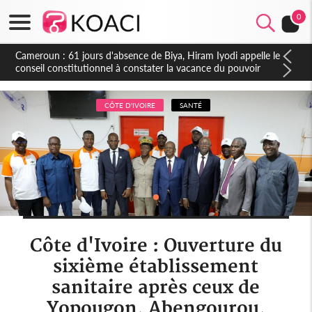
0
Côte d'Ivoire : Fin de la pagaille au PDCI-RDA, Lessiehi bannit
les mouvements sauvages
CÔTE D'IVOIRE
SANTÉ
Côte d'Ivoire : Ouverture du
sixième établissement
sanitaire après ceux de
Yopougon, Abengourou,