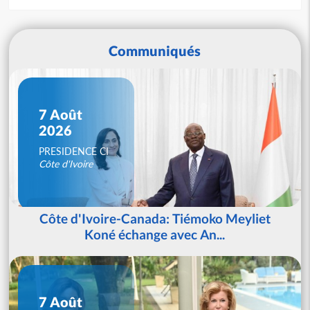
Communiqués
7 Août
2026
PRESIDENCE CI
Côte d'Ivoire
Côte d'Ivoire-Canada: Tiémoko Meyliet
Koné échange avec An...
7 Août