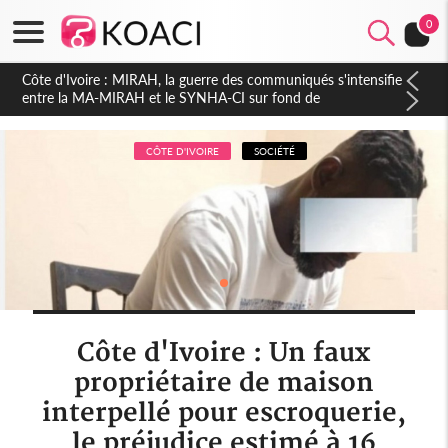
0
Côte d'Ivoire : Indépendance 2026, Thiam plaide pour un
environnement démocratique plus apaisé
CÔTE D'IVOIRE
SOCIÉTÉ
Côte d'Ivoire : Un faux
propriétaire de maison
interpellé pour escroquerie,
le préjudice estimé à 16