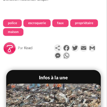
police
escroquerie
faux
propriétaire
maison
Partager
Facebook
Twitter
Email
Gmail
Par
Koaci
Messenger
WhatsApp
Infos à la une