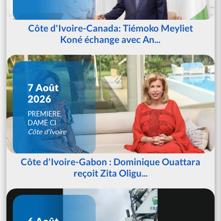
Côte d'Ivoire-Canada: Tiémoko Meyliet
Koné échange avec An...
7 Août
2026
PREMIERE
DAME CI
Côte d'Ivoire
Côte d'Ivoire-Gabon : Dominique Ouattara
reçoit Zita Oligu...
6 Août