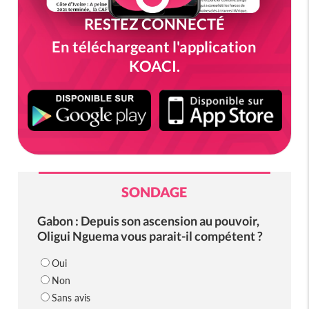
RESTEZ CONNECTÉ
En téléchargeant l'application
KOACI.
SONDAGE
Gabon : Depuis son ascension au pouvoir,
Oligui Nguema vous parait-il compétent ?
Oui
Non
Sans avis