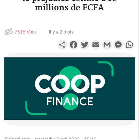
millions de FCFA
7515 Vues
Il y a 2 mois
Partager
Facebook
Twitter
Email
Gmail
Messen
W
© Koaci.com - mercredi 13 mai 2026 - 19:16