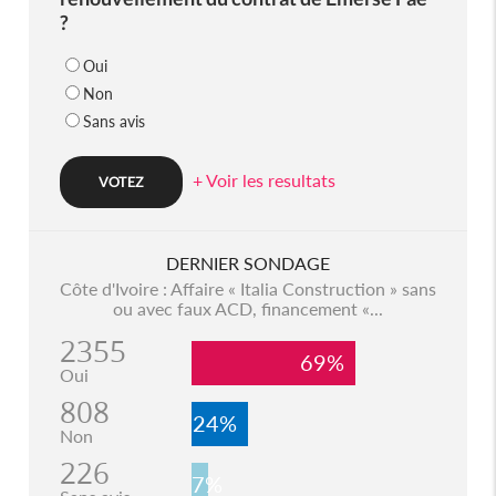
?
Oui
Non
Sans avis
+ Voir les resultats
DERNIER SONDAGE
Côte d'Ivoire : Affaire « Italia Construction » sans
ou avec faux ACD, financement «...
2355
69%
Oui
808
24%
Non
226
7%