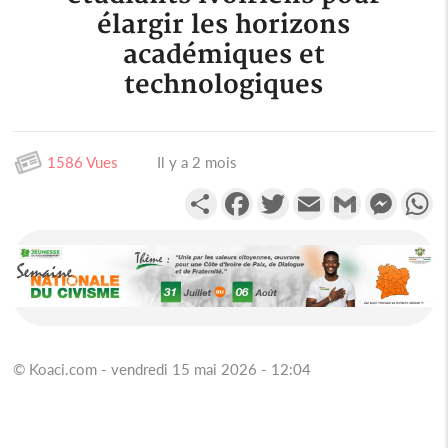
élargir les horizons
académiques et
technologiques
1586 Vues
Il y a 2 mois
Partager
Facebook
Twitter
Email
Gmail
Messen
W
© Koaci.com - vendredi 15 mai 2026 - 12:04