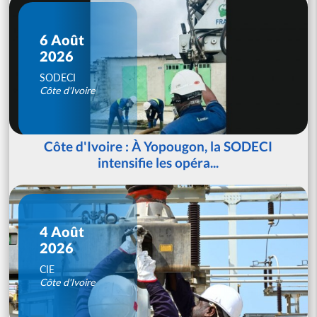
6 Août
2026
SODECI
Côte d'Ivoire
Côte d'Ivoire : À Yopougon, la SODECI
intensifie les opéra...
4 Août
2026
CIE
Côte d'Ivoire