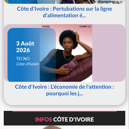
Côte d'Ivoire : Pertubations sur la ligne
d'alimentation é...
3 Août
2026
TECNO
Côte d'Ivoire
Côte d'Ivoire : L'économie de l'attention :
pourquoi les j...
INFOS
CÔTE D'IVOIRE