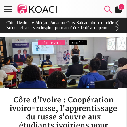
0
Côte d'Ivoire : 23 milliards FCFA de la France pour le métro
d'Abidjan et les Agoras : un nouveau coup d'accélérateur aux
projets structurants
CÔTE D'IVOIRE
SOCIÉTÉ
Côte d'Ivoire : Coopération
ivoiro-russe, l'apprentissage
du russe s'ouvre aux
étudiants ivoiriens pour