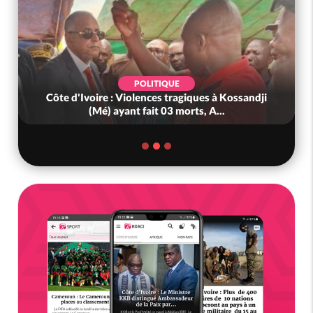
POLITIQUE
ire : Violences tragiques à Kossandji
Mali : Affaire de l
Mé) ayant fait 03 morts, A...
prison c