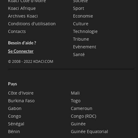
Koaci Côte d'Ivoire
Société
Koaci Afrique
Sport
Archives Koaci
Economie
Conditions d'utilisation
Culture
Contacts
Technologie
Tribune
Besoin d'aide ?
Evènement
Se Connecter
Santé
© 2008 - 2022 KOACI.COM
Pays
Côte d'Ivoire
Mali
Burkina Faso
Togo
Gabon
Cameroun
Congo
Congo (RDC)
Sénégal
Guinée
Bénin
Guinée Equatorial