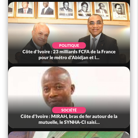
POLITIQUE
oire : 23 milliards FCFA de la France
Côte d'Ivoire : 
our le métro d'Abidjan et l...
nous », cri
SOCIÉTÉ
ire : MIRAH, bras de fer autour de la
Côte d'Ivoire 
utuelle, le SYNHA-CI saisi...
rejoint enfin