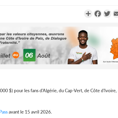
Partager
Faceboo
Twi
Côte d'Ivoi
Mamad
conseiller
Côte d'Ivo
00 $) pour les fans d'Algérie, du Cap-Vert, de Côte d'Ivoire,
des 100 00
le SYN
Pass
avant le 15 avril 2026.