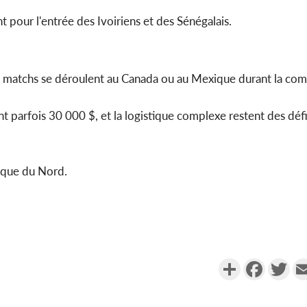
nt pour l'entrée des Ivoiriens et des Sénégalais.
Côte d'I
tragiques
ayant fa
es matchs se déroulent au Canada ou au Mexique durant la com
ant parfois 30 000 $, et la logistique complexe restent des déf
rique du Nord.
Partager
Faceboo
Twi