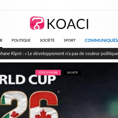
COMMUNIQUÉS
UE
POLITIQUE
SOCIÉTÉ
SPORT
cueillent 254 anciens combattants issus de groupes armés
CÔTE D'IVOIRE
SOCIÉTÉ