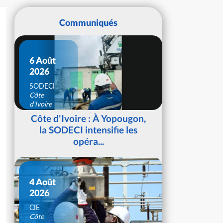
Communiqués
6 Août
2026
SODECI
Côte
d'Ivoire
Côte d'Ivoire : À Yopougon,
la SODECI intensifie les
opéra...
4 Août
2026
CIE
Côte