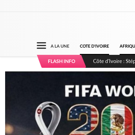
A LA UNE
COTE D'IVOIRE
AFRIQ
Mali : Les FAMa ac
FLASH INFO