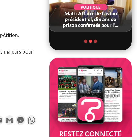
POLITIQUE
POLITIQUE
voire : Violences
Mali : Affaire de l'avion
 à Kossandji (Mé)
présidentiel, dix ans de
it 03 morts, A...
prison confirmés pour l'...
pétition.
is majeurs pour
k
tter
Email
Gmail
Messenger
WhatsApp
RESTEZ CONNECTÉ