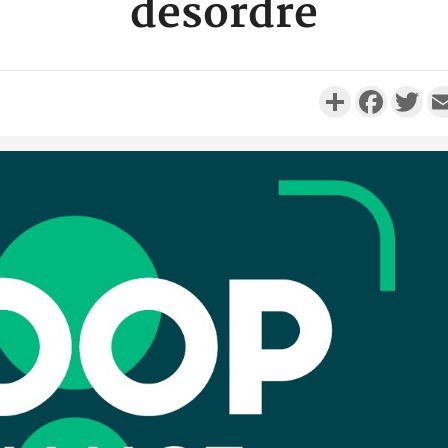
désordre
Partager
Faceboo
Twi
Côte d'Ivo
réussi du
Adama 
Côte 
anni
l'Indépend
Dé