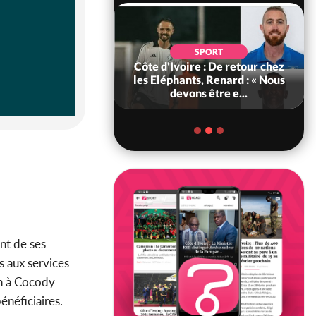
SOCIÉTÉ
SPORT
voire : MIRAH, la
Côte d'Ivoire : De retour chez
des communiqués
les Eléphants, Renard : « Nous
ie entre la MA-M...
devons être e...
nt de ses
s aux services
in à Cocody
énéficiaires.