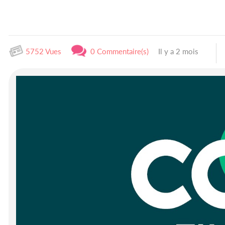
5752 Vues
0 Commentaire(s)
Il y a 2 mois