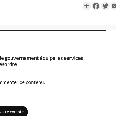
Partager
Faceboo
Twi
, le gouvernement équipe les services
désordre
ommenter ce contenu.
votre compte