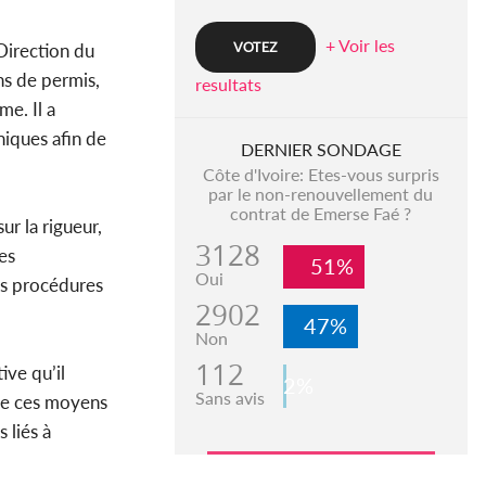
+ Voir les
 Direction du
ns de permis,
resultats
me. Il a
niques afin de
DERNIER SONDAGE
Côte d'Ivoire: Etes-vous surpris
par le non-renouvellement du
contrat de Emerse Faé ?
r la rigueur,
3128
es
51%
Oui
es procédures
2902
47%
Non
112
ive qu’il
2%
Sans avis
que ces moyens
 liés à