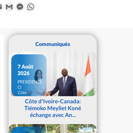
k
tter
Email
Gmail
Messenger
WhatsApp
Communiqués
7 Août
2026
PRESIDENCE
CI
Côte
d'Ivoire
Côte d'Ivoire-Canada:
Tiémoko Meyliet Koné
échange avec An...