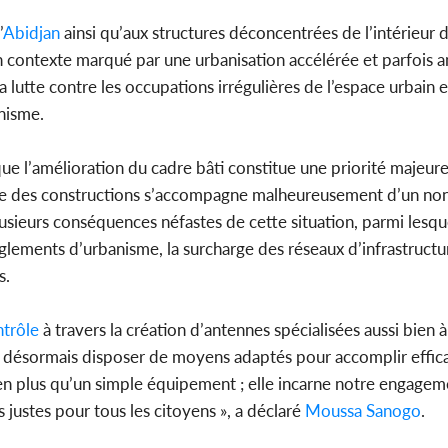
’
Abidjan
ainsi qu’aux structures déconcentrées de l’intérieur d
 un contexte marqué par une urbanisation accélérée et parfois 
 lutte contre les occupations irrégulières de l’espace urbain e
nisme.
ue l’amélioration du cadre bâti constitue une priorité majeur
pide des constructions s’accompagne malheureusement d’un no
ieurs conséquences néfastes de cette situation, parmi lesque
ements d’urbanisme, la surcharge des réseaux d’infrastructure
s.
ntrôle
à travers la création d’antennes spécialisées aussi bien 
vent désormais disposer de moyens adaptés pour accomplir effi
en plus qu’un simple équipement ; elle incarne notre engageme
s justes pour tous les citoyens », a déclaré
Moussa Sanogo
.