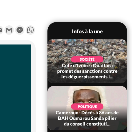
k
tter
Email
Gmail
Messenger
WhatsApp
Infos à la une
POLITIQUE
SOCIÉTÉ
ire : Après le pari
Côte d'Ivoire : Ouattara
 66e anniversaire,
promet des sanctions contre
Bictogo : «...
les déguerpissements i...
POLITIQUE
d'Ivoire : 66e
POLITIQUE
versaire de
Cameroun : Décès à 86 ans de
ance, les Forces de
BAH Oumarou Sanda pilier
fense e...
du conseil constituti...