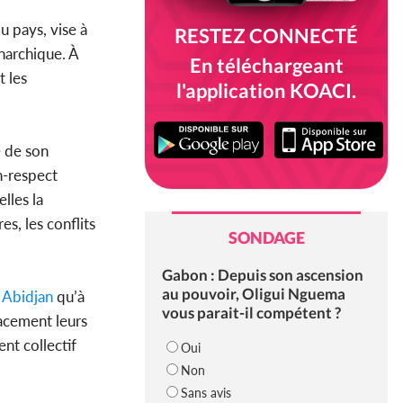
u pays, vise à
RESTEZ CONNECTÉ
anarchique. À
En téléchargeant
t les
l'application KOACI.
e de son
n-respect
lles la
s, les conflits
SONDAGE
Gabon : Depuis son ascension
au pouvoir, Oligui Nguema
à
Abidjan
qu’à
vous parait-il compétent ?
cacement leurs
nt collectif
Oui
Non
Sans avis