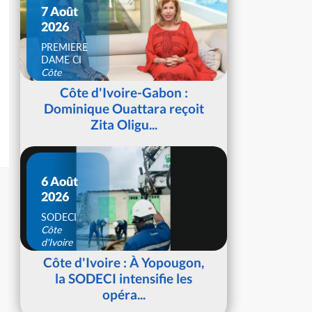
7 Août
2026
PREMIERE
DAME CI
Côte
d'Ivoire
Côte d'Ivoire-Gabon :
Dominique Ouattara reçoit
Zita Oligu...
6 Août
2026
SODECI
Côte
d'Ivoire
Côte d'Ivoire : À Yopougon,
la SODECI intensifie les
opéra...