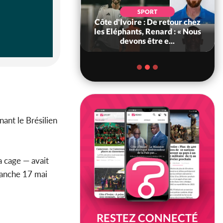
SOCIÉTÉ
SPORT
voire : MIRAH, la
Côte d'Ivoire : De retour chez
des communiqués
les Eléphants, Renard : « Nous
ie entre la MA-M...
devons être e...
nant le Brésilien
a cage — avait
imanche 17 mai
RESTEZ CONNECTÉ