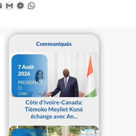
k
tter
Email
Gmail
Messenger
WhatsApp
Communiqués
7 Août
2026
PRESIDENCE
CI
Côte
d'Ivoire
Côte d'Ivoire-Canada:
Tiémoko Meyliet Koné
échange avec An...