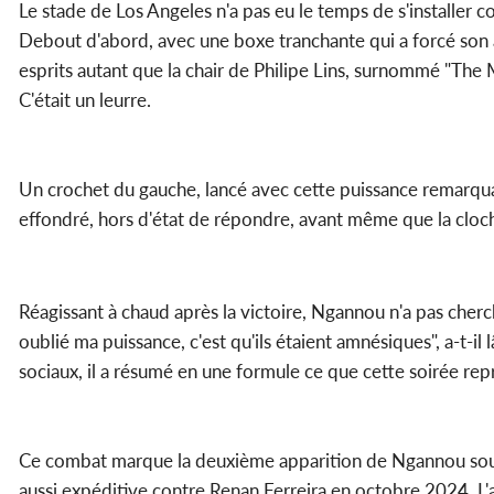
Le stade de Los Angeles n'a pas eu le temps de s'installer 
Debout d'abord, avec une boxe tranchante qui a forcé son a
esprits autant que la chair de Philipe Lins, surnommé "The M
C'était un leurre.
Un crochet du gauche, lancé avec cette puissance remarquabl
effondré, hors d'état de répondre, avant même que la cloch
Réagissant à chaud après la victoire, Ngannou n'a pas cherch
oublié ma puissance, c'est qu'ils étaient amnésiques", a-t-il 
sociaux, il a résumé en une formule ce que cette soirée repré
Ce combat marque la deuxième apparition de Ngannou sous l
aussi expéditive contre Renan Ferreira en octobre 2024. L'