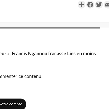
Partager
Faceboo
Twi
ur », Francis Ngannou fracasse Lins en moins
ommenter ce contenu.
votre compte