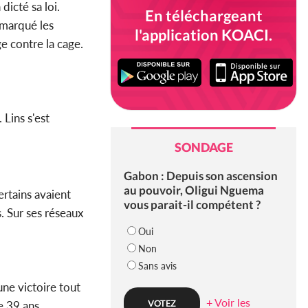
dicté sa loi.
En téléchargeant
 marqué les
l'application KOACI.
e contre la cage.
Lins s'est
SONDAGE
Gabon : Depuis son ascension
au pouvoir, Oligui Nguema
ertains avaient
vous parait-il compétent ?
s. Sur ses réseaux
Oui
Non
Sans avis
ne victoire tout
+ Voir les
e 39 ans,