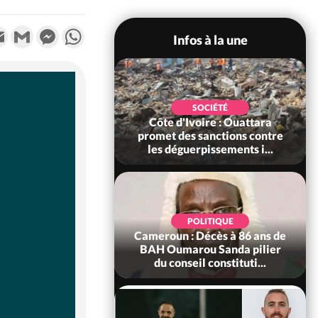
k
tter
Email
Gmail
Messenger
WhatsApp
Infos à la une
POLITIQUE
SOCIÉTÉ
ire : Après le pari
Côte d'Ivoire : Ouattara
 66e anniversaire,
promet des sanctions contre
Bictogo : «...
les déguerpissements i...
POLITIQUE
d'Ivoire : 66e
POLITIQUE
versaire de
Cameroun : Décès à 86 ans de
ance, les Forces de
BAH Oumarou Sanda pilier
fense e...
du conseil constituti...