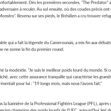
confortablement. Dès les premières secondes, "The Predator" a 
dversaire à reculer. Au sol ensuite, où des coudes précis ont
onstro". Revenu sur ses pieds, le Brésilien a cru trouver refug
e qui a fait la légende du Camerounais, a mis fin aux débats. 
e ne sonne la fin du premier round.
é la modestie. "Je suis le meilleur poids lourd du monde. Si c
lâché, avec cette assurance tranquille qui caractérise les grand
sentait pour lui : "19 longs mois, mais nous l'avons fait."
a bannière de la Professional Fighters League (PFL), après u
ancien champion des poids lourds de l'UFC, aujourd'hui âgé d