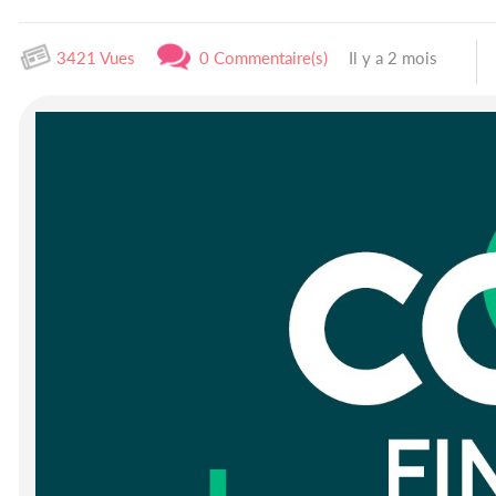
3421 Vues
0 Commentaire(s)
Il y a 2 mois