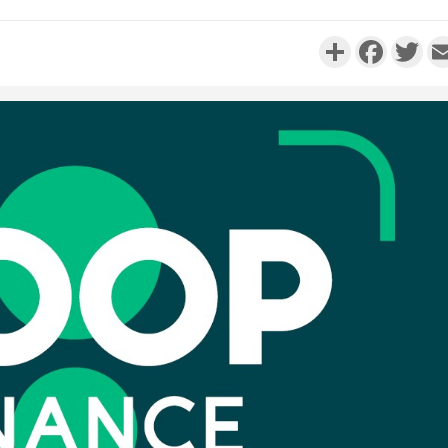
Partager
Faceboo
Twi
Côte d'Ivo
réussi du
Adama 
Côte 
anni
l'Indépend
Dé