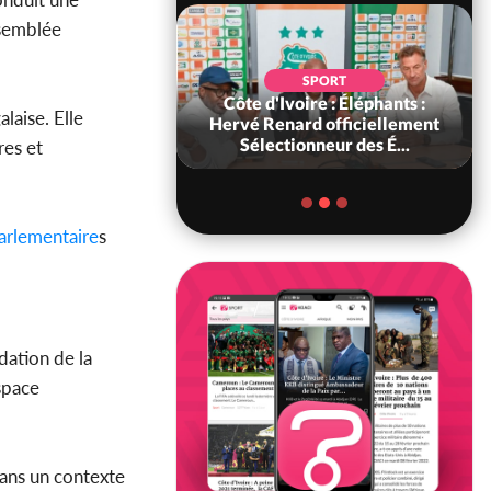
ssemblée
SOCIÉTÉ
SPORT
ire : « On ne veut
Côte d'Ivoire : Éléphants :
laise. Elle
chez nous », crient
Hervé Renard officiellement
abitants d...
Sélectionneur des É...
res et
arlementaire
s
dation de la
space
dans un contexte