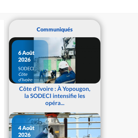
Communiqués
6 Août
2026
SODECI
Côte
d'Ivoire
Côte d'Ivoire : À Yopougon,
la SODECI intensifie les
opéra...
4 Août
2026