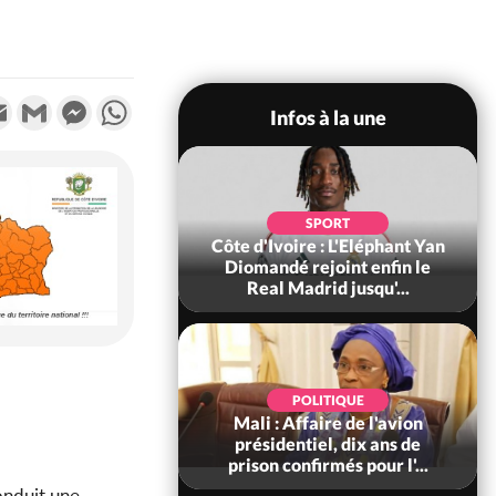
k
tter
Email
Gmail
Messenger
WhatsApp
Infos à la une
SOCIÉTÉ
SPORT
ire : Fin du rachat
Côte d'Ivoire : L'Eléphant Yan
0 tonnes de cacao,
Diomandé rejoint enfin le
ARFA-CI co...
Real Madrid jusqu'...
POLITIQUE
POLITIQUE
voire : Violences
Mali : Affaire de l'avion
 à Kossandji (Mé)
présidentiel, dix ans de
it 03 morts, A...
prison confirmés pour l'...
conduit une