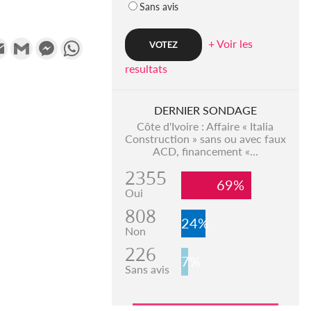
Sans avis
k
tter
Email
Gmail
Messenger
WhatsApp
+ Voir les
resultats
DERNIER SONDAGE
Côte d'Ivoire : Affaire « Italia
Construction » sans ou avec faux
ACD, financement «...
2355
69%
Oui
808
24%
Non
226
7%
Sans avis