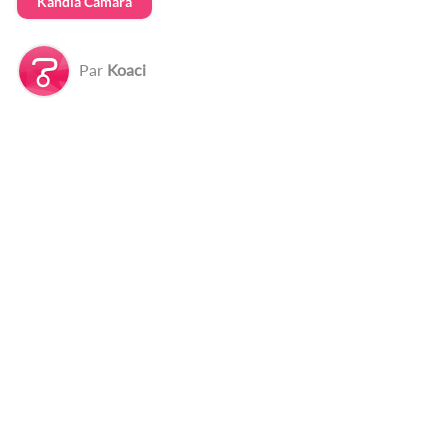
Kandia Camara
Par
Koaci