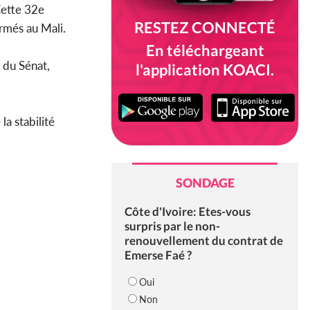
Cette 32e
RESTEZ CONNECTÉ
rmés au Mali.
En téléchargeant
 du Sénat,
l'application KOACI.
 la stabilité
SONDAGE
Côte d'Ivoire: Etes-vous
surpris par le non-
renouvellement du contrat de
Emerse Faé ?
Oui
Non