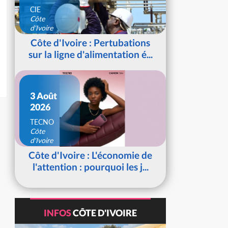
CIE
Côte
d'Ivoire
Côte d'Ivoire : Pertubations
sur la ligne d'alimentation é...
3 Août
2026
TECNO
Côte
d'Ivoire
Côte d'Ivoire : L'économie de
l'attention : pourquoi les j...
INFOS
CÔTE D'IVOIRE