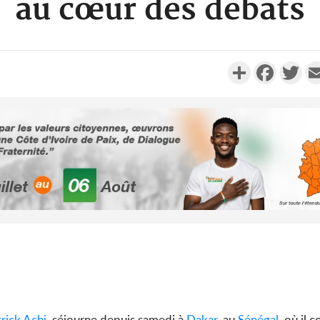
au cœur des débats
Partager
Faceboo
Twi
Côte d'Ivo
des 100 00
le SYN
Côte d'I
tragiques
ayant fa
rick Achi
, séjourne depuis samedi à
Dakar
, au
Sénégal
, où il 