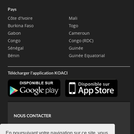
Pays
Côte d'Ivoire
Mali
Burkina Faso
Togo
Gabon
Cameroun
Congo
Congo (RDC)
Sénégal
Guinée
Bénin
Guinée Equatorial
Télécharger l'application KOACI
NOUS CONTACTER
contact@koaci.com
En poursuivant votre navigation sur ce site, vous