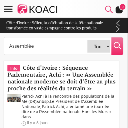
0
Côte d'Ivoire : Séileu, la célébration de la fête nationale
transformée en vaste campagne contre les produits
dépigmentants dangereux
Côte d'Ivoire : Séquence
Info
Parlementaire, Achi : « Une Assemblée
nationale moderne se doit d'être au plus
proche des réalités du terrain »
Patrick Achi à la rencontre des populations de la
Mé (DR)&nbsp;Le Président de l’Assemblée
Nationale, Patrick Achi, a entamé une tournée
dite de « l’Assemblée nationale Hors les Murs »
dans...
il y a 6 jours