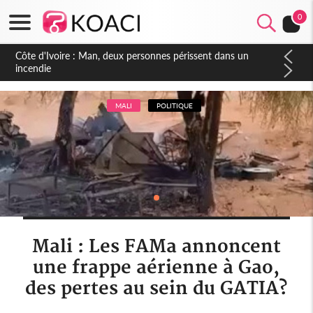
0
Côte d'Ivoire : Séileu, la célébration de la fête nationale
transformée en vaste campagne contre les produits
dépigmentants dangereux
MALI
POLITIQUE
Mali : Les FAMa annoncent
une frappe aérienne à Gao,
des pertes au sein du GATIA?