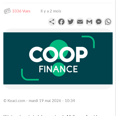
3336 Vues
Il y a 2 mois
Partager
Facebook
Twitter
Email
Gmail
Messen
W
© Koaci.com - mardi 19 mai 2026 - 10:34