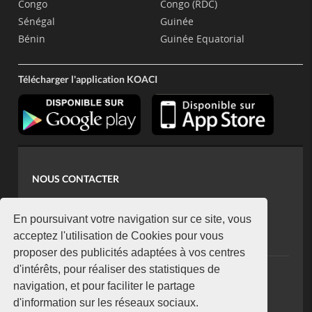
Congo
Congo (RDC)
Sénégal
Guinée
Bénin
Guinée Equatorial
Télécharger l'application KOACI
NOUS CONTACTER
contact@koaci.com
koaci@yahoo.fr
En poursuivant votre navigation sur ce site, vous
+225 07 08 85 52 93
acceptez l'utilisation de Cookies pour vous
proposer des publicités adaptées à vos centres
d'intérêts, pour réaliser des statistiques de
NEWSLETTER
navigation, et pour faciliter le partage
Restez connecté via notre newsletter
d'information sur les réseaux sociaux.