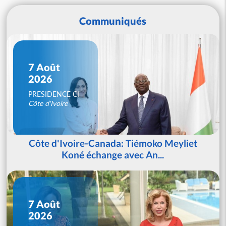
Communiqués
7 Août
2026
PRESIDENCE CI
Côte d'Ivoire
Côte d'Ivoire-Canada: Tiémoko Meyliet
Koné échange avec An...
7 Août
2026