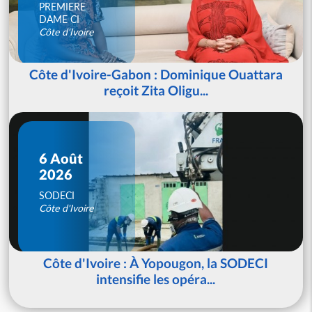
PREMIERE
DAME CI
Côte d'Ivoire
Côte d'Ivoire-Gabon : Dominique Ouattara
reçoit Zita Oligu...
6 Août
2026
SODECI
Côte d'Ivoire
Côte d'Ivoire : À Yopougon, la SODECI
intensifie les opéra...