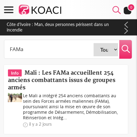
0
Côte d'Ivoire : Séileu, la célébration de la fête nationale
transformée en vaste campagne contre les produits
dépigmentants dangereux
Mali : Les FAMa accueillent 254
Info
anciens combattants issus de groupes
armés
Le Mali a intégré 254 anciens combattants au
sein des Forces armées maliennes (FAMa),
poursuivant ainsi la mise en œuvre de son
programme de Désarmement, Démobilisation,
Réinsertion et Intég...
il y a 2 jours