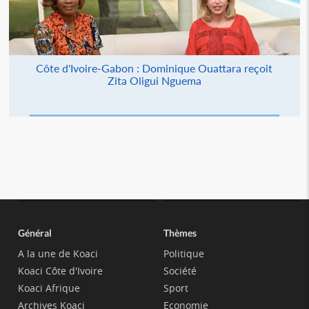
Côte d'Ivoire-Gabon : Dominique Ouattara reçoit
Zita Oligui Nguema
Général
Thèmes
A la une de Koaci
Politique
Koaci Côte d'Ivoire
Société
Koaci Afrique
Sport
Archives Koaci
Economie