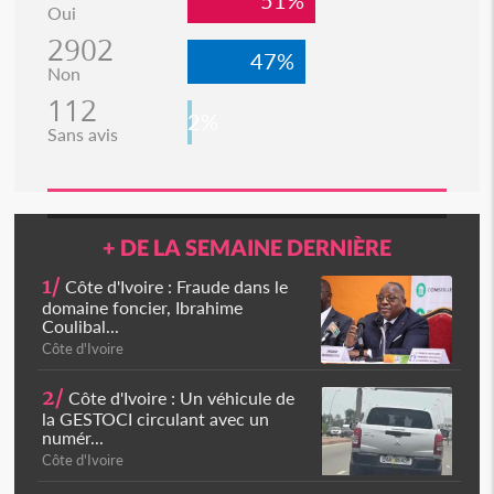
51%
Oui
2902
47%
Non
112
2%
Sans avis
+ DE LA SEMAINE DERNIÈRE
1/
Côte d'Ivoire : Fraude dans le
domaine foncier, Ibrahime
Coulibal...
Côte d'Ivoire
2/
Côte d'Ivoire : Un véhicule de
la GESTOCI circulant avec un
numér...
Côte d'Ivoire