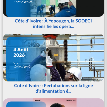
Côte d'Ivoire
Côte d'Ivoire : À Yopougon, la SODECI
intensifie les opéra...
4 Août
2026
CIE
Côte d'Ivoire
Côte d'Ivoire : Pertubations sur la ligne
d'alimentation é...