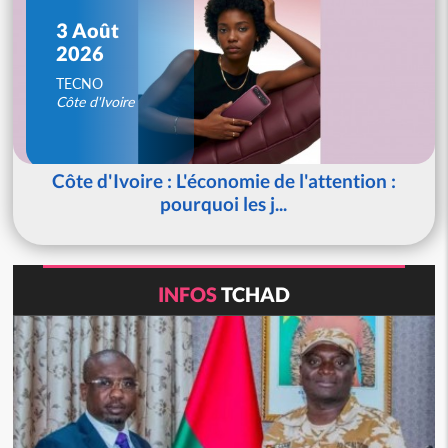
3 Août
2026
TECNO
Côte d'Ivoire
Côte d'Ivoire : L'économie de l'attention :
pourquoi les j...
INFOS
TCHAD