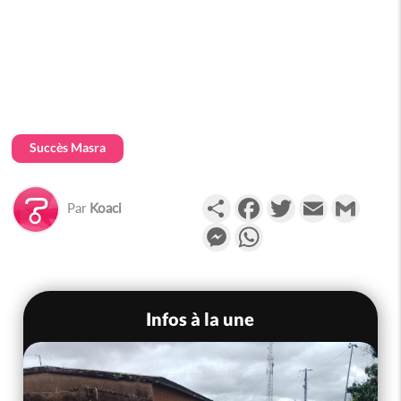
Succès Masra
Partager
Facebook
Twitter
Email
Gmail
Par
Koaci
Messenger
WhatsApp
Infos à la une