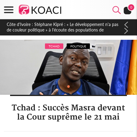
0
Mali : Les FAMa accueillent 254 anciens combattants issus de
groupes armés
TCHAD
POLITIQUE
Tchad : Succès Masra devant
la Cour suprême le 21 mai