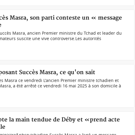
ccès Masra, son parti conteste un « message
e
Succès Masra, ancien Premier ministre du Tchad et leader du
rmateurs suscite une vive controverse.Les autorités
posant Succès Masra, ce qu'on sait
ès Masra ce vendredi L'ancien Premier ministre tchadien et
Masra, a été arrêté ce vendredi 16 mai 2025 à son domicile à
pte la main tendue de Déby et «prend acte
le
ministre&nbsp;tchadien Succès Masra a livré un message