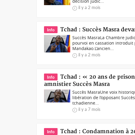
décision judic...
il y a 2 mois
Tchad : Succès Masra deva
Info
Succès MasraLa Chambre judic
pourvoi en cassation introduit
Mandakao.L’ancien...
il y a 2 mois
Tchad : « 20 ans de prison
Info
amnistier Succès Masra
Succès MasraUne voix historiq
libération de l’opposant Succè
tchadienne...
il y a 7 mois
Tchad : Condamnation à 20
Info