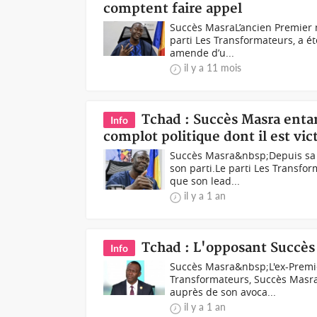
comptent faire appel
Succès MasraL’ancien Premier m
parti Les Transformateurs, a 
amende d’u...
il y a 11 mois
Tchad : Succès Masra enta
Info
complot politique dont il est vi
Succès Masra&nbsp;Depuis sa 
son parti.Le parti Les Transfor
que son lead...
il y a 1 an
Tchad : L'opposant Succès
Info
Succès Masra&nbsp;L'ex-Premier
Transformateurs, Succès Masra&
auprès de son avoca...
il y a 1 an