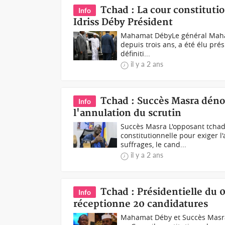
Tchad : La cour constitut
Info
Idriss Déby Président
Mahamat DébyLe général Mahama
depuis trois ans, a été élu pré
définiti...
il y a 2 ans
Tchad : Succès Masra déno
Info
l'annulation du scrutin
Succès Masra L'opposant tchad
constitutionnelle pour exiger 
suffrages, le cand...
il y a 2 ans
Tchad : Présidentielle du 
Info
réceptionne 20 candidatures
Mahamat Déby et Succès MasraV