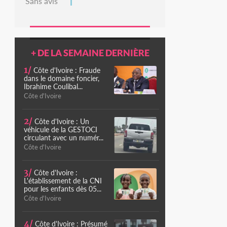
Sans avis
+ DE LA SEMAINE DERNIÈRE
1/
Côte d'Ivoire : Fraude
dans le domaine foncier,
Ibrahime Coulibal...
Côte d'Ivoire
2/
Côte d'Ivoire : Un
véhicule de la GESTOCI
circulant avec un numér...
Côte d'Ivoire
3/
Côte d'Ivoire :
L'établissement de la CNI
pour les enfants dès 05...
Côte d'Ivoire
4/
Côte d'Ivoire : Présumé