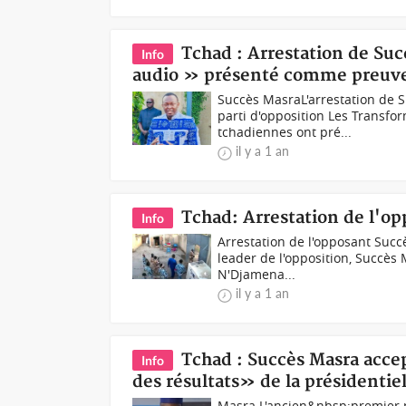
Tchad : Arrestation de Su
Info
audio » présenté comme preuv
Succès MasraL'arrestation de 
parti d'opposition Les Transfo
tchadiennes ont pré...
il y a 1 an
Tchad: Arrestation de l'op
Info
Arrestation de l'opposant Succ
leader de l'opposition, Succès 
N'Djamena...
il y a 1 an
Tchad : Succès Masra acce
Info
des résultats» de la présidentiel
Masra L'ancien&nbsp;premier 