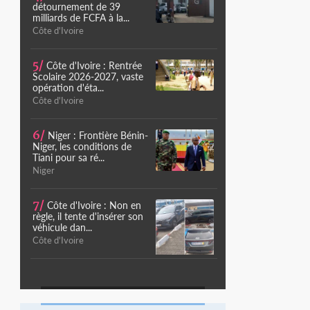
détournement de 39
milliards de FCFA à la...
Côte d'Ivoire
5/
Côte d'Ivoire : Rentrée
Scolaire 2026-2027, vaste
opération d'éta...
Côte d'Ivoire
6/
Niger : Frontière Bénin-
Niger, les conditions de
Tiani pour sa ré...
Niger
7/
Côte d'Ivoire : Non en
règle, il tente d'insérer son
véhicule dan...
Côte d'Ivoire