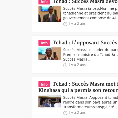
Tchad : Succès Masra dév
Info
Succès Masra&nbsp;Nommé par le
tchadienne et président du pa
gouvernement composé de 41 
il y a 2 ans
Tchad : L'opposant Succè
Info
Succès MasraLe leader du part
Premier ministre du Tchad.&n
Succès Masra,...
il y a 2 ans
Tchad : Succès Masra met f
Info
Kinshasa qui a permis son retou
Succès Masra L'opposant tchadi
rentré dans son pays après un 
Transformateurs&nbsp;a été...
il y a 2 ans