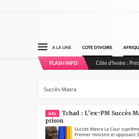
A LA UNE
COTE D'IVOIRE
AFRIQ
Côte d'Ivoire : Pr
FLASH INFO
légalité du projet
Tchad : L'ex-PM Succès M
Info
prison
Succès Masra La Cour suprême 
Premier ministre et opposant S