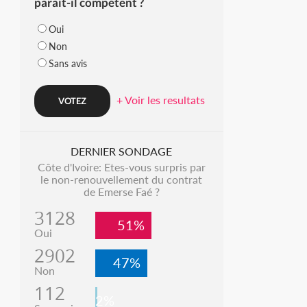
parait-il compétent ?
Oui
Non
Sans avis
+ Voir les resultats
DERNIER SONDAGE
Côte d'Ivoire: Etes-vous surpris par
le non-renouvellement du contrat
de Emerse Faé ?
3128
51%
Oui
2902
47%
Non
112
2%