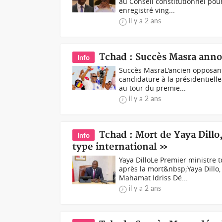
au Conseil constitutionnel pour
enregistré ving...
il y a 2 ans
Tchad : Succès Masra annon
Info
Succès MasraL'ancien opposan
candidature à la présidentiell
au tour du premie...
il y a 2 ans
Tchad : Mort de Yaya Dill
Info
type international »
Yaya DilloLe Premier ministre 
après la mort&nbsp;Yaya Dillo, 
Mahamat Idriss Dé...
il y a 2 ans