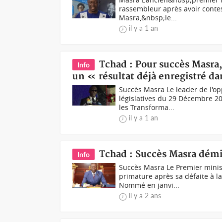
rassembleur après avoir contes
Masra,&nbsp;le...
il y a 1 an
Tchad : Pour succès Masra, 
Info
un « résultat déjà enregistré d
Succès Masra Le leader de l'op
législatives du 29 Décembre 2
les Transforma...
il y a 1 an
Tchad : Succès Masra démi
Info
Succès Masra Le Premier minis
primature après sa défaite à l
Nommé en janvi...
il y a 2 ans